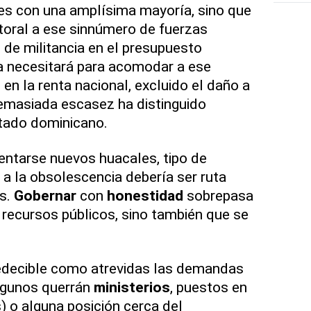
es con una amplísima mayoría, sino que
ctoral a ese sinnúmero de fuerzas
 de militancia en el presupuesto
a necesitará para acomodar a ese
en la renta nacional, excluido el daño a
demasiada escasez ha distinguido
stado dominicano.
ventarse nuevos huacales, tipo de
 a la obsolescencia debería ser ruta
as.
Gobernar
con
honestidad
sobrepasa
s recursos públicos, sino también que se
edecible como atrevidas las demandas
lgunos querrán
ministerios
, puestos en
) o alguna posición cerca del