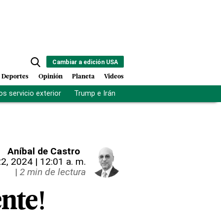
Cambiar a edición USA
Deportes
Opinión
Planeta
Videos
s servicio exterior
Trump e Irán
Fuerza antipandillas Haití
Aníbal de Castro
2, 2024 | 12:01 a. m.
|
2 min de lectura
ente!