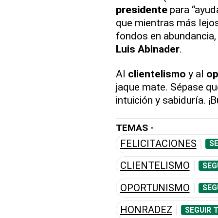
presidente
para “ayuda
que mientras más lejo
fondos en abundancia,
Luis
Abinader
.
Al
clientelismo
y al
op
jaque mate. Sépase que
intuición y sabiduría. 
TEMAS -
FELICITACIONES
SE
CLIENTELISMO
SEG
OPORTUNISMO
SEG
HONRADEZ
SEGUIR 