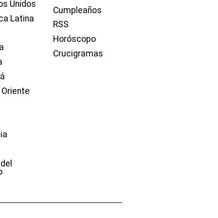
os Unidos
Cumpleaños
ca Latina
RSS
Horóscopo
a
Crucigramas
a
dá
 Oriente
ia
e
 del
o