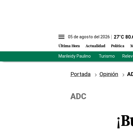
27
°C
80.
05 de agosto del 2026
Última Hora
Actualidad
Política
M
Marileidy Paulino
Turismo
Rele
Portada
Opinión
A
ADC
¡B