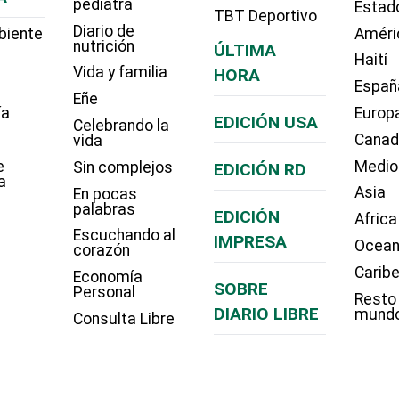
pediatra
Estad
TBT Deportivo
Diario de
biente
Améri
nutrición
ÚLTIMA
Haití
Vida y familia
HORA
Españ
Eñe
ía
Europ
EDICIÓN USA
Celebrando la
Cana
vida
e
Medio
Sin complejos
EDICIÓN RD
a
Asia
En pocas
palabras
EDICIÓN
Africa
Escuchando al
IMPRESA
Ocean
corazón
Carib
Economía
SOBRE
Personal
Resto
DIARIO LIBRE
mund
Consulta Libre