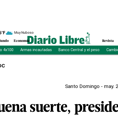
6
°F
Muy Nuboso
undo
Economía
Revista
vo 4x100
Armas incautadas
Banco Central y el peso
Cambio
DC
Santo Domingo
-
may. 2
uena suerte, presid