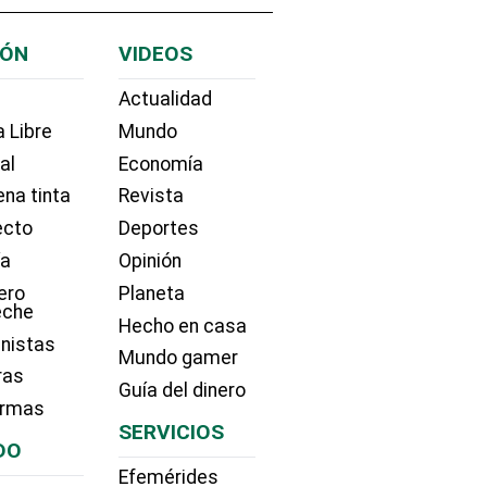
IÓN
VIDEOS
Actualidad
 Libre
Mundo
ial
Economía
na tinta
Revista
ecto
Deportes
ía
Opinión
ero
Planeta
eche
Hecho en casa
nistas
Mundo gamer
ras
Guía del dinero
irmas
SERVICIOS
DO
Efemérides