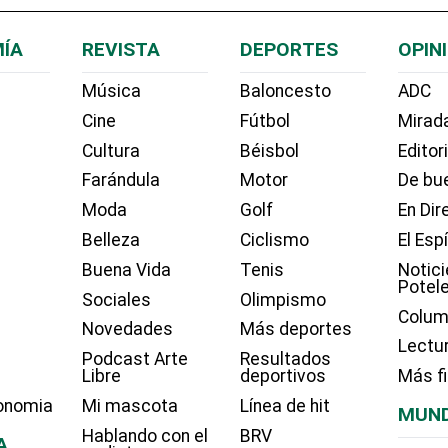
ÍA
REVISTA
DEPORTES
OPIN
Música
Baloncesto
ADC
Cine
Fútbol
Mirada
Cultura
Béisbol
Editor
Farándula
Motor
De bue
Moda
Golf
En Dir
Belleza
Ciclismo
El Esp
Buena Vida
Tenis
Notici
Potel
Sociales
Olimpismo
Colum
Novedades
Más deportes
Lectu
Podcast Arte
Resultados
Libre
deportivos
Más f
onomia
Mi mascota
Línea de hit
MUN
Hablando con el
BRV
A