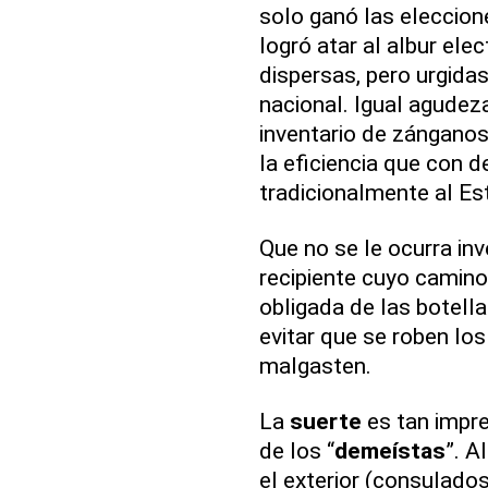
solo ganó las eleccion
logró atar al albur ele
dispersas, pero urgidas
nacional. Igual agudez
inventario de zánganos 
la eficiencia que con 
tradicionalmente al E
Que no se le ocurra in
recipiente cuyo camino
obligada de las botell
evitar que se roben lo
malgasten.
La
suerte
es tan impr
de los “
demeístas
”. A
el exterior (consulados