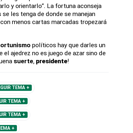
rlo y orientarlo”. La fortuna aconseja
s se les tenga de donde se manejan
 con menos cartas marcadas tropezará
ortunismo
políticos hay que darles un
 el ajedrez no es juego de azar sino de
¡Buena
suerte
,
presidente
!
GUIR TEMA +
UIR TEMA +
UIR TEMA +
TEMA +