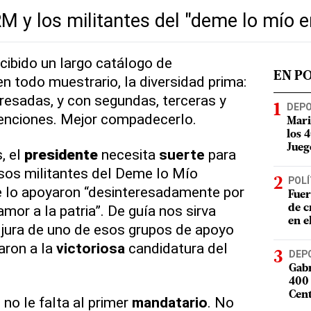
RM y los militantes del "deme lo mío 
cibido un largo catálogo de
EN P
n todo muestrario, la diversidad prima:
eresadas, y con segundas, terceras y
DEP
tenciones. Mejor compadecerlo.
Mari
los 
Jueg
, el
presidente
necesita
suerte
para
sos militantes del Deme lo Mío
POLÍ
 lo apoyaron “desinteresadamente por
Fuer
amor a la patria”. De guía nos sirva
de c
en e
 jura de uno de esos grupos de apoyo
aron a la
victoriosa
candidatura del
DEP
Gabr
400 
Cent
o
no le falta al primer
mandatario
. No