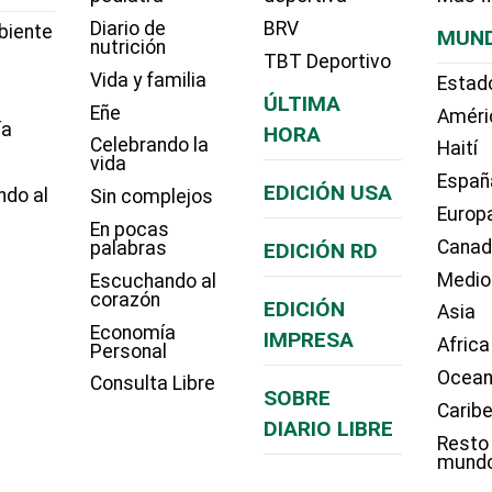
Diario de
BRV
biente
MUN
nutrición
TBT Deportivo
Vida y familia
Estad
ÚLTIMA
Eñe
Améri
ía
HORA
Celebrando la
Haití
vida
Españ
EDICIÓN USA
ndo al
Sin complejos
Europ
En pocas
Cana
palabras
EDICIÓN RD
Medio
Escuchando al
corazón
EDICIÓN
Asia
Economía
IMPRESA
Africa
Personal
Ocean
Consulta Libre
SOBRE
Carib
DIARIO LIBRE
Resto
mund