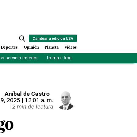
Cambiar a edición USA
Deportes
Opinión
Planeta
Videos
s servicio exterior
Trump e Irán
Fuerza antipandillas Haití
Aníbal de Castro
 09, 2025 | 12:01 a. m.
|
2 min de lectura
go