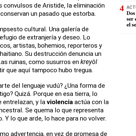
 convulsos de Aristide, la eliminación
ACT
 conservan un pasado que estorba.
Dos 
ser
el s
mpsesto cultural. Una galería de
efugio de extranjería y deseo. Lo
cos, artistas, bohemios, reporteros y
 haitiano. Su destrucción denuncia un
 Las ruinas, como susurros en
kreyòl
tir que aquí tampoco hubo tregua.
rte del lenguaje vudú? ¿Una forma de
tigo? Quizá. Porque en esa tierra, lo
e entrelazan, y la
violencia
actúa con la
ancestral. Se quema lo que representa
. Y lo que arde, lo hace para no volver.
mo advertencia, en vez de promesa de