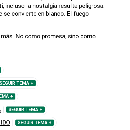
tí
, incluso la nostalgia resulta peligrosa.
se convierte en blanco. El fuego
.
z más. No como promesa, sino como
SEGUIR TEMA +
EMA +
A
SEGUIR TEMA +
IDO
SEGUIR TEMA +