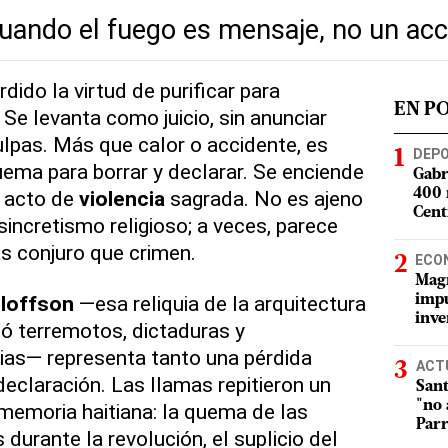
uando el fuego es mensaje, no un acc
rdido la virtud de purificar para
EN P
 Se levanta como juicio, sin anunciar
ulpas. Más que calor o accidente, es
DEP
uema para borrar y declarar. Se enciende
Gabr
 acto de
violencia
sagrada. No es ajeno
400 
Cent
l sincretismo religioso; a veces, parece
ás conjuro que crimen.
ECO
Magí
Oloffson
—esa reliquia de la arquitectura
impu
inve
ió terremotos, dictaduras y
rias— representa tanto una pérdida
ACT
eclaración. Las llamas repitieron un
Sant
"no 
 memoria haitiana: la quema de las
Parr
durante la revolución, el suplicio del