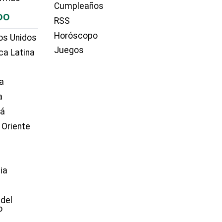
Cumpleaños
DO
RSS
Horóscopo
os Unidos
Juegos
ca Latina
a
a
dá
 Oriente
ia
e
 del
o