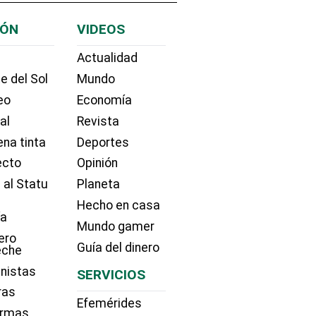
IÓN
VIDEOS
Actualidad
e del Sol
Mundo
eo
Economía
ial
Revista
na tinta
Deportes
ecto
Opinión
 al Statu
Planeta
Hecho en casa
ía
Mundo gamer
ero
Guía del dinero
eche
nistas
SERVICIOS
ras
Efemérides
irmas