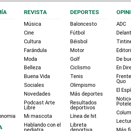
ÍA
REVISTA
DEPORTES
OPIN
Música
Baloncesto
ADC
Cine
Fútbol
Delant
Cultura
Béisbol
Tintin
Farándula
Motor
Editor
Moda
Golf
De bue
Belleza
Ciclismo
En Dir
Buena Vida
Tenis
Frente
Quo
Sociales
Olimpismo
El Esp
Novedades
Más deportes
Notici
Podcast Arte
Resultados
Potel
Libre
deportivos
Colum
onomia
Mi mascota
Línea de hit
Lectu
Hablando con el
Libreta
A
pediatra
deportiva
Más f