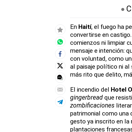
C
En
Haití
, el fuego ha pe
convertirse en castigo.
comienzos ni limpiar c
mensaje e intención: q
con voluntad, como un
al paisaje político ni a
más rito que delito, m
El incendio del
Hotel 
gingerbread
que resist
zombificaciones
litera
patrimonial como una d
gesto ya inscrito en la
plantaciones francesas 