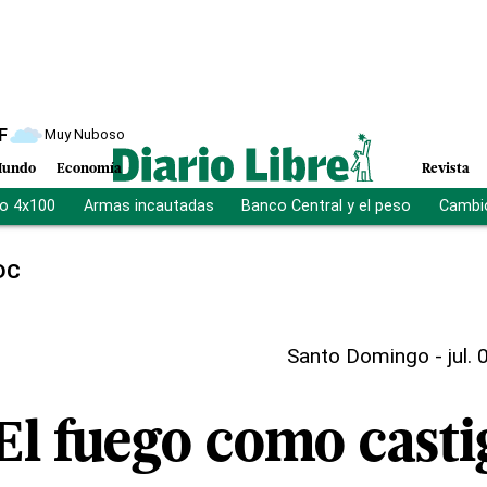
F
Muy Nuboso
undo
Economía
Revista
vo 4x100
Armas incautadas
Banco Central y el peso
Cambio
DC
Santo Domingo
-
jul.
El fuego como casti