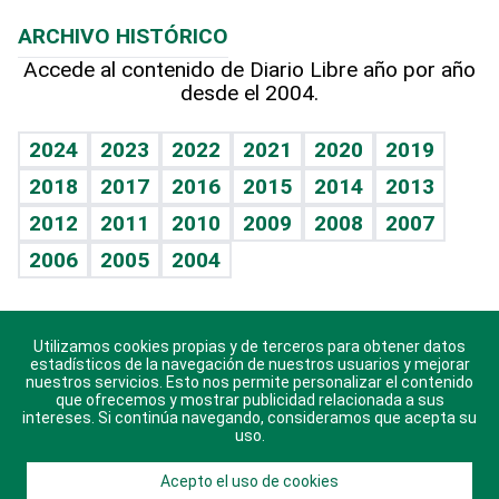
Macroeconomía
Mi mascota
Resultados deportivos
Noticiero Poteleche
Planeta
Efemérides
ARCHIVO HISTÓRICO
Hablando con el pediatra
Línea de hit
Columnistas
Hecho en casa
Cumpleaños
Accede al contenido de Diario Libre año por año
desde el 2004.
Diario de nutrición
Libreta deportiva
Lecturas
Mundo gamer
RSS
Vida y familia
BRV
Más firmas
Guía del dinero
Horóscopos
2024
2023
2022
2021
2020
2019
Eñe
TBT Deportivo
2018
2017
2016
2015
2014
2013
Juegos
2012
2011
2010
2009
2008
2007
Celebrando la vida
2006
2005
2004
Sin complejos
En pocas palabras
Utilizamos cookies propias y de terceros para obtener datos
Descarga nuestras aplicaciones para Android, iOS y
Escuchando al corazón
estadísticos de la navegación de nuestros usuarios y mejorar
sistema Huawei.
nuestros servicios. Esto nos permite personalizar el contenido
que ofrecemos y mostrar publicidad relacionada a sus
Economía Personal
intereses. Si continúa navegando, consideramos que acepta su
uso.
Consulta Libre
Acepto el uso de cookies