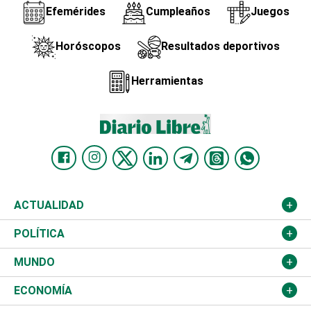
Efemérides
Cumpleaños
Juegos
Horóscopos
Resultados deportivos
Herramientas
ACTUALIDAD
Nacional
POLÍTICA
Ciudad
Partidos
MUNDO
Educación
JCE
Estados Unidos
ECONOMÍA