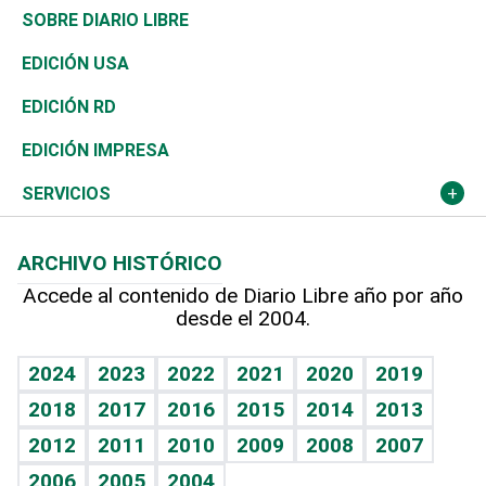
José Boquete
Asia
Consumo
Belleza
Golf
Editorial
Clima
Mundo
SOBRE DIARIO LIBRE
Reportajes
África
Vivienda
Buena Vida
Ciclismo
De buena tinta
Tecnología
Economía
EDICIÓN USA
Ocenanía
Telecom.
Sociales
Tenis
En Directo
Historia
Revista
EDICIÓN RD
Caribe
Global y variable
Novedades
Olimpismo
Frente al Statu Quo
Despertando al gigante
Deportes
EDICIÓN IMPRESA
Resto del mundo
Economía personal
Podcast Arte Libre
Más deportes
El Espía
Cambio climático
Opinión
SERVICIOS
Macroeconomía
Mi mascota
Resultados deportivos
Noticiero Poteleche
Planeta
Efemérides
ARCHIVO HISTÓRICO
Hablando con el pediatra
Línea de hit
Columnistas
Hecho en casa
Cumpleaños
Accede al contenido de Diario Libre año por año
desde el 2004.
Diario de nutrición
Libreta deportiva
Lecturas
Mundo gamer
RSS
Vida y familia
BRV
Más firmas
Guía del dinero
Horóscopos
2024
2023
2022
2021
2020
2019
Eñe
TBT Deportivo
2018
2017
2016
2015
2014
2013
Juegos
2012
2011
2010
2009
2008
2007
Celebrando la vida
2006
2005
2004