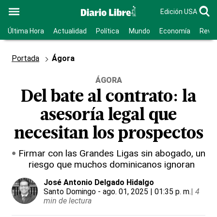
Edición USA
Última Hora
Actualidad
Política
Mundo
Economía
Revis
Portada
Ágora
ÁGORA
Del bate al contrato: la
asesoría legal que
necesitan los prospectos
Firmar con las Grandes Ligas sin abogado, un
riesgo que muchos dominicanos ignoran
José Antonio Delgado Hidalgo
Santo Domingo
- ago. 01, 2025 | 01:35 p. m.
|
4
min de lectura