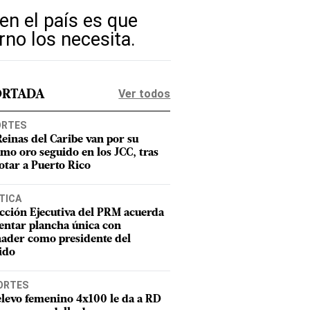
en el país es que
no los necesita.
Ver todos
ORTADA
ORTES
Reinas del Caribe van por su
imo oro seguido en los JCC, tras
otar a Puerto Rico
TICA
cción Ejecutiva del PRM acuerda
entar plancha única con
ader como presidente del
ido
ORTES
elevo femenino 4x100 le da a RD