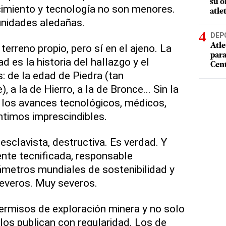
su o
cimiento y tecnología no son menores.
atle
nidades aledañas.
DEP
terreno propio, pero sí en el ajeno. La
Atle
par
d es la historia del hallazgo y el
Cen
: de la edad de Piedra (tan
, a la de Hierro, a la de Bronce... Sin la
 los avances tecnológicos, médicos,
entimos imprescindibles.
esclavista, destructiva. Es verdad. Y
nte tecnificada, responsable
ámetros mundiales de sostenibilidad y
severos. Muy severos.
ermisos de exploración minera y no solo
s los publican con regularidad. Los de