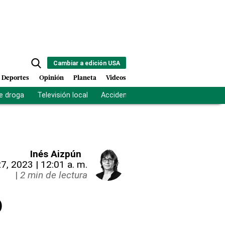
Cambiar a edición USA
Deportes
Opinión
Planeta
Videos
e droga
Televisión local
Accidente Los Ríos
Fuerza antipand
Inés Aizpún
27, 2023 | 12:01 a. m.
|
2 min de lectura
o