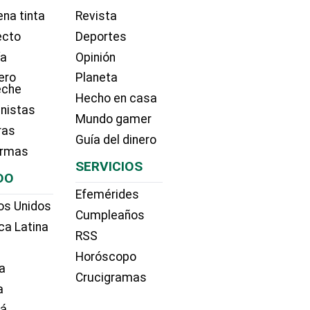
na tinta
Revista
ecto
Deportes
ía
Opinión
ero
Planeta
eche
Hecho en casa
nistas
Mundo gamer
ras
Guía del dinero
irmas
SERVICIOS
DO
Efemérides
os Unidos
Cumpleaños
ca Latina
RSS
Horóscopo
a
Crucigramas
a
dá