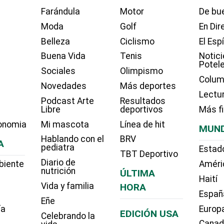
Farándula
Motor
De bue
Moda
Golf
En Dir
Belleza
Ciclismo
El Esp
Buena Vida
Tenis
Notici
Potel
Sociales
Olimpismo
Colum
Novedades
Más deportes
Lectu
Podcast Arte
Resultados
Libre
deportivos
Más f
onomia
Mi mascota
Línea de hit
MUN
Hablando con el
BRV
A
pediatra
Estad
TBT Deportivo
Diario de
biente
Améri
nutrición
ÚLTIMA
Haití
Vida y familia
HORA
Españ
Eñe
ía
Europ
EDICIÓN USA
Celebrando la
Cana