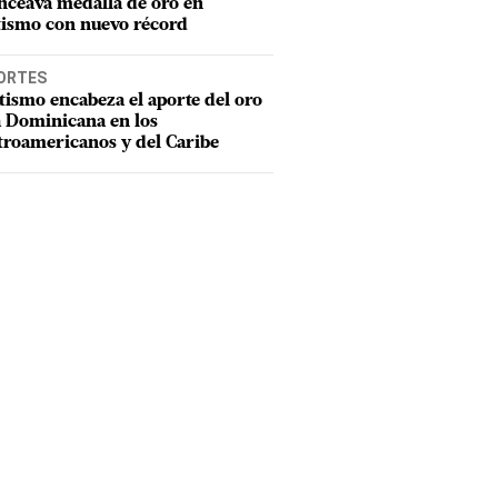
nceava medalla de oro en
tismo con nuevo récord
ORTES
tismo encabeza el aporte del oro
a Dominicana en los
troamericanos y del Caribe