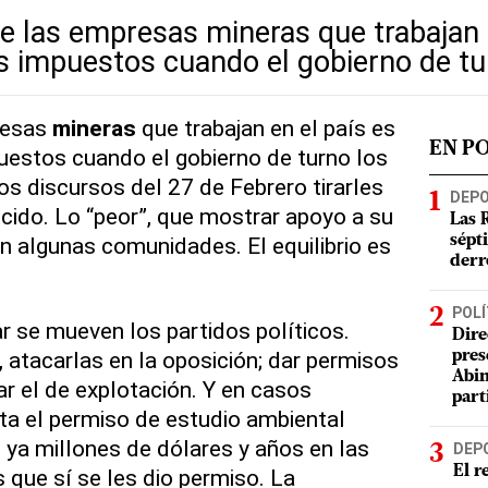
de las empresas mineras que trabajan 
s impuestos cuando el gobierno de tur
resas
mineras
que trabajan en el país es
EN P
uestos cuando el gobierno de turno los
os discursos del 27 de Febrero tirarles
DEP
cido. Lo “peor”, que mostrar apoyo a su
Las 
en algunas comunidades. El equilibrio es
sépt
derr
POLÍ
r se mueven los partidos políticos.
Dire
, atacarlas en la oposición; dar permisos
pres
Abin
ar el de explotación. Y en casos
part
ta el permiso de estudio ambiental
 ya millones de dólares y años en las
DEP
El r
s que sí se les dio permiso. La