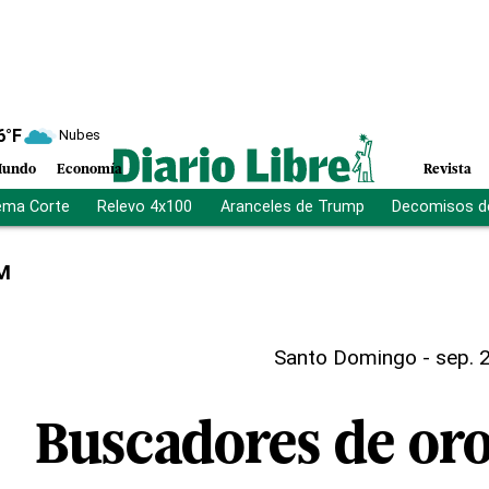
6
°F
Nubes
undo
Economía
Revista
ema Corte
Relevo 4x100
Aranceles de Trump
Decomisos d
M
Santo Domingo
-
sep. 
Buscadores de or