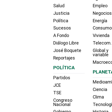
Salud
Empleo
Justicia
Negocios
Política
Energía
Sucesos
Consumo
A Fondo
Vivienda
Diálogo Libre
Telecom.
José Boquete
Global y
variable
Reportajes
Macroec
POLÍTICA
PLANET
Partidos
Medioam
JCE
Ciencia
TSE
Clima
Congreso
Nacional
Tecnolog
Gobierno
Historia