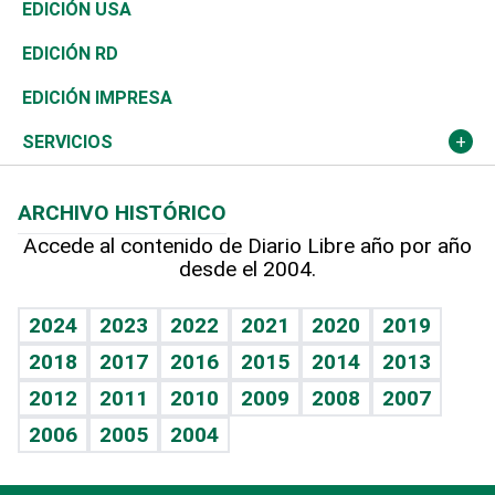
Reportajes
África
Vivienda
Buena Vida
Ciclismo
En Directo
Tecnología
Economía
EDICIÓN USA
Ocenanía
Telecom.
Sociales
Tenis
El Espía
Historia
Revista
EDICIÓN RD
Caribe
Global y variable
Novedades
Olimpismo
Noticiero Poteleche
Martes de tecnología
Deportes
EDICIÓN IMPRESA
Resto del mundo
Economía personal
Podcast Arte Libre
Más deportes
Columnistas
Cambio climático
Opinión
SERVICIOS
Macroeconomía
Mi mascota
Resultados deportivos
Lecturas
Planeta
Efemérides
ARCHIVO HISTÓRICO
Hablando con el pediatra
Línea de hit
Más firmas
Hecho en casa
Cumpleaños
Accede al contenido de Diario Libre año por año
desde el 2004.
Diario de nutrición
BRV
Mundo gamer
RSS
Vida y familia
TBT Deportivo
Guía del dinero
Horóscopos
2024
2023
2022
2021
2020
2019
Eñe
2018
2017
2016
2015
2014
2013
Crucigramas
2012
2011
2010
2009
2008
2007
Celebrando la vida
2006
2005
2004
Sin complejos
En pocas palabras