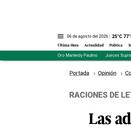
25
°C
77
°
06 de agosto del 2026
Última Hora
Actualidad
Política
M
Oro Marileidy Paulino
Jueces Supr
Portada
Opinión
Co
RACIONES DE L
Las a