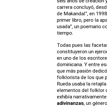
seis años de creación 
carrera concluyó, desd
de Makandal”, en 1998
primer libro, pero la a
usada”, un poemario cor
tiempo.
Todas pues las facetas
constituyeron un ejerc
en uno de los escritore
dominicana. Y entre esa
que más pasión dedicó.
folklorista de los que 
Rueda usaba la retajila
elementos del folklor 
exhibía narrativamente
adivinanzas
, un géner