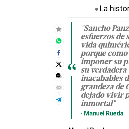
La histo
"Sancho Panza
esfuerzos de 
vida quiméric
porque como 
imponer su p
“
su verdadera 
inacabables de
grandeza de C
dejado vivir 
inmortal"
Manuel Rueda