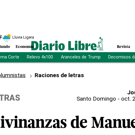
F
Lluvia Ligera
undo
Economía
Revista
ema Corte
Relevo 4x100
Aranceles de Trump
Decomisos d
lumnistas
Raciones de letras
Jo
ETRAS
Santo Domingo
-
oct. 
divinanzas de Manu