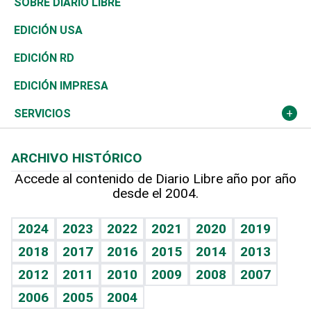
Golf
De buena tinta
Clima
Mundo
SOBRE DIARIO LIBRE
Reportajes
África
Vivienda
Buena Vida
Ciclismo
En Directo
Tecnología
Economía
EDICIÓN USA
Ocenanía
Telecom.
Sociales
Tenis
Frente al Statu Quo
Historia
Revista
EDICIÓN RD
Caribe
Global y variable
Novedades
Olimpismo
El Espía
Martes de tecnología
Deportes
EDICIÓN IMPRESA
Resto del mundo
Economía personal
Podcast Arte Libre
Más deportes
Noticiero Poteleche
Cambio climático
Opinión
SERVICIOS
Macroeconomía
Mi mascota
Resultados deportivos
Columnistas
Planeta
Efemérides
ARCHIVO HISTÓRICO
Hablando con el pediatra
Línea de hit
Lecturas
Hecho en casa
Cumpleaños
Accede al contenido de Diario Libre año por año
desde el 2004.
Diario de nutrición
BRV
Más firmas
Mundo gamer
RSS
Vida y familia
TBT Deportivo
Guía del dinero
Horóscopos
2024
2023
2022
2021
2020
2019
Eñe
2018
2017
2016
2015
2014
2013
Juegos
2012
2011
2010
2009
2008
2007
Celebrando la vida
2006
2005
2004
Sin complejos