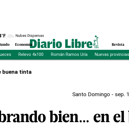
4
°F
Nubes Dispersas
undo
Economía
Revista
jueces
Relevo 4x100
Román Ramos Uría
Nuevas provincia
 buena tinta
Santo Domingo
-
sep. 
rando bien... en el