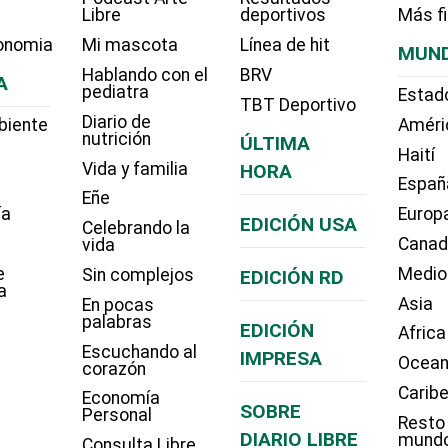
Libre
deportivos
Más f
onomia
Mi mascota
Línea de hit
MUN
Hablando con el
BRV
A
pediatra
Estad
TBT Deportivo
Diario de
biente
Améri
nutrición
ÚLTIMA
Haití
Vida y familia
HORA
Españ
Eñe
ía
Europ
EDICIÓN USA
Celebrando la
Cana
vida
e
Medio
Sin complejos
EDICIÓN RD
a
Asia
En pocas
palabras
EDICIÓN
Africa
Escuchando al
IMPRESA
Ocean
corazón
Carib
Economía
SOBRE
Personal
Resto
DIARIO LIBRE
mund
Consulta Libre