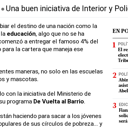
Una buen iniciativa de Interior y Poli
iar el destino de una nación como la
EN P
 la
educación
, algo que no se ha
comenzó a entregar el famoso 4% del
POLÍ
 para la cartera que maneja ese
El r
elect
Trib
entes maneras, no solo en las escuelas
POLÍ
ros y mascotas.
Abin
asis
Abel
 con la iniciativa del Ministerio de
 su programa
De Vuelta al Barrio
.
EDIC
Fian
están haciendo para sacar a los jóvenes
soli
será
pulares de sus círculos de pobreza... y