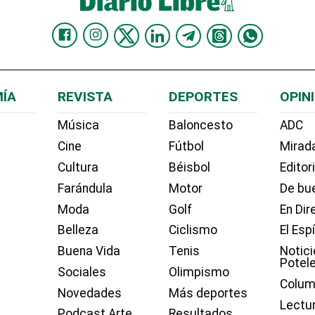
ÍA
REVISTA
DEPORTES
OPIN
Música
Baloncesto
ADC
Cine
Fútbol
Mirada
Cultura
Béisbol
Editor
Farándula
Motor
De bue
Moda
Golf
En Dir
Belleza
Ciclismo
El Esp
Buena Vida
Tenis
Notici
Potel
Sociales
Olimpismo
Colum
Novedades
Más deportes
Lectu
Podcast Arte
Resultados