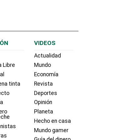
IÓN
VIDEOS
Actualidad
 Libre
Mundo
ial
Economía
na tinta
Revista
ecto
Deportes
ía
Opinión
ero
Planeta
eche
Hecho en casa
nistas
Mundo gamer
ras
Guía del dinero