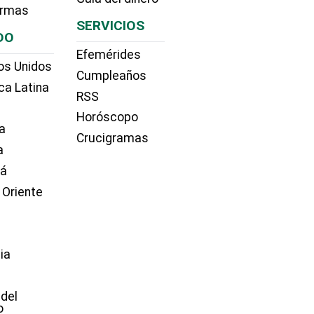
irmas
SERVICIOS
DO
Efemérides
os Unidos
Cumpleaños
ca Latina
RSS
Horóscopo
a
Crucigramas
a
dá
 Oriente
ia
e
 del
o