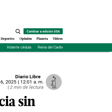
Cambiar a edición USA
Deportes
Opinión
Planeta
Videos
s
Volante cédula
Reina del Caribe
Clausura Juegos Centro
Diario Libre
 16, 2025 | 12:01 a. m.
|
2 min de lectura
cia sin