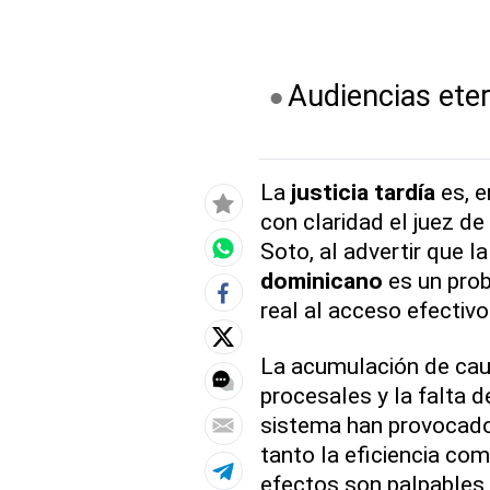
Audiencias eter
La
justicia tardía
es, e
con claridad el juez de
Soto, al advertir que l
dominicano
es un prob
real al acceso efectivo 
La acumulación de caus
procesales y la falta d
sistema han provocado
tanto la eficiencia como
efectos son palpables 