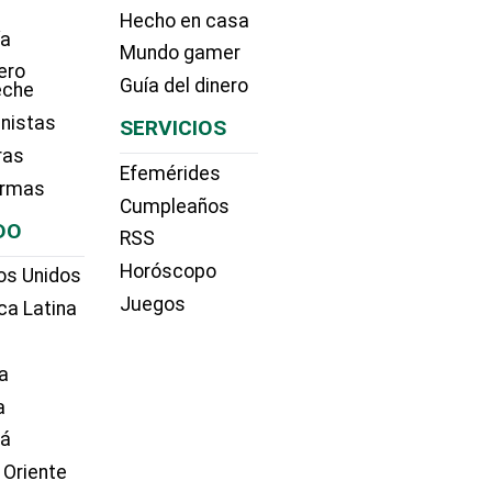
Hecho en casa
ía
Mundo gamer
ero
Guía del dinero
eche
nistas
SERVICIOS
ras
Efemérides
irmas
Cumpleaños
DO
RSS
Horóscopo
os Unidos
Juegos
ca Latina
a
a
dá
 Oriente