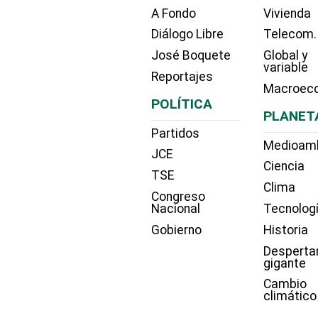
A Fondo
Vivienda
Diálogo Libre
Telecom.
José Boquete
Global y
variable
Reportajes
Macroec
POLÍTICA
PLANET
Partidos
Medioam
JCE
Ciencia
TSE
Clima
Congreso
Nacional
Tecnolog
Gobierno
Historia
Desperta
gigante
Cambio
climático