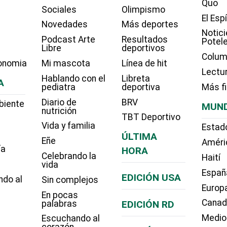
Quo
Sociales
Olimpismo
El Esp
Novedades
Más deportes
Notici
Podcast Arte
Resultados
Potel
Libre
deportivos
Colum
onomia
Mi mascota
Línea de hit
Lectu
Hablando con el
Libreta
A
pediatra
deportiva
Más f
Diario de
BRV
biente
MUN
nutrición
TBT Deportivo
Vida y familia
Estad
ÚLTIMA
Eñe
Améri
ía
HORA
Celebrando la
Haití
vida
Españ
EDICIÓN USA
ndo al
Sin complejos
Europ
En pocas
Cana
palabras
EDICIÓN RD
Medio
Escuchando al