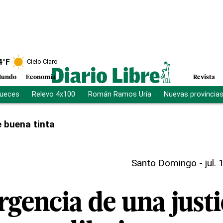
4
°F
Cielo Claro
undo
Economía
Revista
jueces
Relevo 4x100
Román Ramos Uría
Nuevas provincia
 buena tinta
Santo Domingo
-
jul.
rgencia de una justi