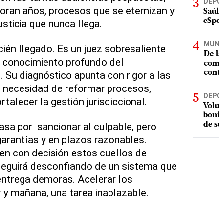
DEP
oran años, procesos que se eternizan y
Saúl
eSpo
sticia que nunca llega.
MUN
cién llegado. Es un juez sobresaliente
De l
y conocimiento profundo del
com
. Su diagnóstico apunta con rigor a las
cont
la necesidad de reformar procesos,
DEP
rtalecer la gestión jurisdiccional.
Volu
boni
asa por sancionar al culpable, pero
de s
garantías y en plazos razonables.
en con decisión estos cuellos de
 seguirá desconfiando de un sistema que
 entrega demoras. Acelerar los
 y mañana, una tarea inaplazable.