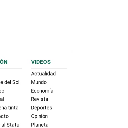
IÓN
VIDEOS
Actualidad
e del Sol
Mundo
eo
Economía
ial
Revista
na tinta
Deportes
ecto
Opinión
 al Statu
Planeta