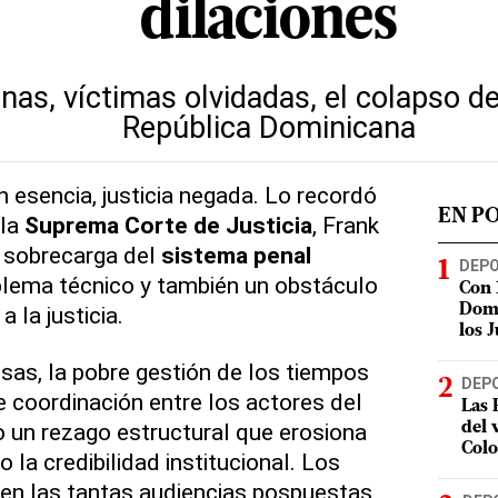
dilaciones
nas, víctimas olvidadas, el colapso de
República Dominicana
n esencia, justicia negada. Lo recordó
EN P
 la
Suprema Corte de Justicia
, Frank
a sobrecarga del
sistema penal
DEP
lema técnico y también un obstáculo
Con 
a la justicia.
Domi
los 
as, la pobre gestión de los tiempos
DEP
e coordinación entre los actores del
Las 
 un rezago estructural que erosiona
del 
Col
 la credibilidad institucional. Los
en las tantas audiencias pospuestas,