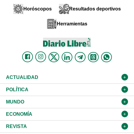
Horóscopos
Resultados deportivos
Herramientas
ACTUALIDAD
Nacional
POLÍTICA
Ciudad
Partidos
MUNDO
Educación
JCE
Estados Unidos
ECONOMÍA
Salud
TSE
América Latina
Finanzas
REVISTA