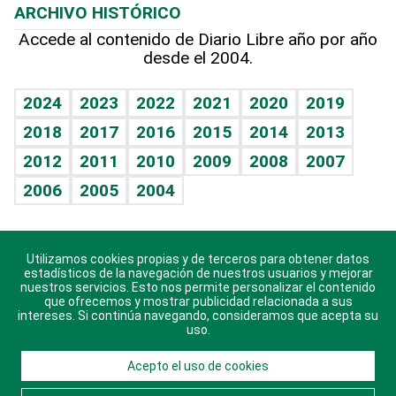
ARCHIVO HISTÓRICO
Hablando con el pediatra
Línea de hit
Más firmas
Hecho en casa
Cumpleaños
Accede al contenido de Diario Libre año por año
desde el 2004.
Diario de nutrición
BRV
Mundo gamer
RSS
Vida y familia
TBT Deportivo
Guía del dinero
Horóscopos
2024
2023
2022
2021
2020
2019
Eñe
2018
2017
2016
2015
2014
2013
Crucigramas
2012
2011
2010
2009
2008
2007
Celebrando la vida
2006
2005
2004
Sin complejos
En pocas palabras
Utilizamos cookies propias y de terceros para obtener datos
Descarga nuestras aplicaciones para Android, iOS y
Escuchando al corazón
estadísticos de la navegación de nuestros usuarios y mejorar
sistema Huawei.
nuestros servicios. Esto nos permite personalizar el contenido
que ofrecemos y mostrar publicidad relacionada a sus
Economía Personal
intereses. Si continúa navegando, consideramos que acepta su
uso.
Consulta Libre
Acepto el uso de cookies
© 2021 Diario Libre, todos los derechos reservados.