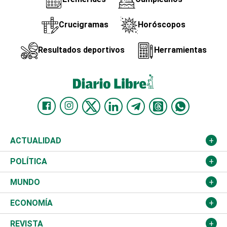
Crucigramas
Horóscopos
Resultados deportivos
Herramientas
ACTUALIDAD
Nacional
POLÍTICA
Ciudad
Partidos
MUNDO
Educación
JCE
Estados Unidos
ECONOMÍA
Salud
TSE
América Latina
Finanzas
REVISTA