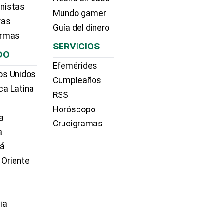
nistas
Mundo gamer
ras
Guía del dinero
irmas
SERVICIOS
DO
Efemérides
os Unidos
Cumpleaños
ca Latina
RSS
Horóscopo
a
Crucigramas
a
dá
 Oriente
ia