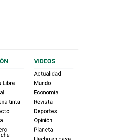
IÓN
VIDEOS
Actualidad
 Libre
Mundo
ial
Economía
na tinta
Revista
ecto
Deportes
ía
Opinión
ero
Planeta
eche
Hecho en casa