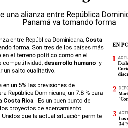
de una alianza entre República Domini
Panamá va tomando forma
anza entre República Dominicana,
Costa
EN P
ndo forma. Son tres de los países más
 en el terreno político como en el
ACT
de competitividad,
desarrollo humano
y
Eval
 un salto cualitativo.
Corte
disc
 en un 5% las previsiones de
DEP
ra República Dominicana, un 7.8 % para
Mari
ra
Costa Rica
. Es un buen punto de
"Cor
 los proyectos de acercamiento
ACT
Unidos que la actual situación permite
Los
34 %