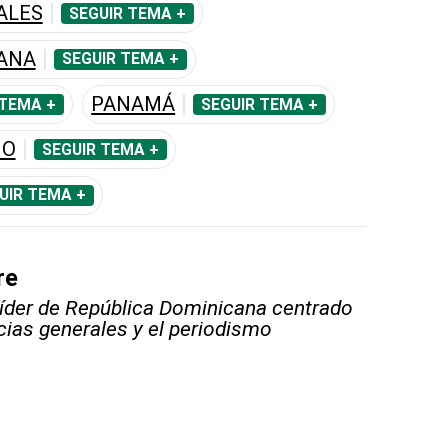
ALES
SEGUIR TEMA +
CANA
SEGUIR TEMA +
PANAMÁ
 TEMA +
SEGUIR TEMA +
NO
SEGUIR TEMA +
UIR TEMA +
re
líder de República Dominicana centrado
icias generales y el periodismo