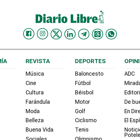
ÍA
REVISTA
DEPORTES
OPIN
Música
Baloncesto
ADC
Cine
Fútbol
Mirada
Cultura
Béisbol
Editor
Farándula
Motor
De bue
Moda
Golf
En Dir
Belleza
Ciclismo
El Esp
Buena Vida
Tenis
Notici
Potel
Sociales
Olimpismo