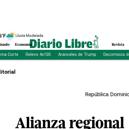
6
°F
Lluvia Moderada
undo
Economía
Revista
ema Corte
Relevo 4x100
Aranceles de Trump
Decomisos d
itorial
República Domini
Alianza regional