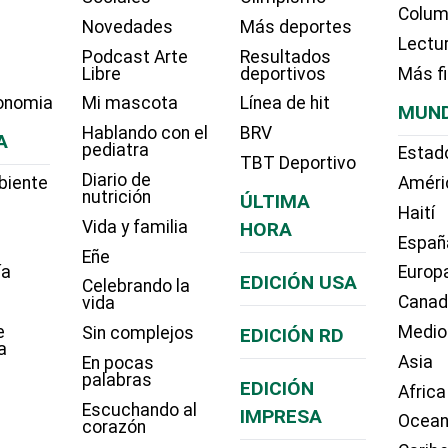
Colum
Novedades
Más deportes
Lectu
Podcast Arte
Resultados
Libre
deportivos
Más f
onomia
Mi mascota
Línea de hit
MUN
Hablando con el
BRV
A
pediatra
Estad
TBT Deportivo
Diario de
biente
Améri
nutrición
ÚLTIMA
Haití
Vida y familia
HORA
Españ
Eñe
ía
Europ
EDICIÓN USA
Celebrando la
Cana
vida
e
Medio
Sin complejos
EDICIÓN RD
a
Asia
En pocas
palabras
EDICIÓN
Africa
Escuchando al
IMPRESA
Ocean
corazón