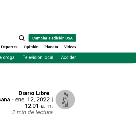
Cambiar a edición USA
Deportes
Opinión
Planeta
Videos
e droga
Televisión local
Accidente Los Ríos
Fuerza antipand
Diario Libre
cana
-
ene. 12, 2022 |
12:01 a. m.
|
2 min de lectura