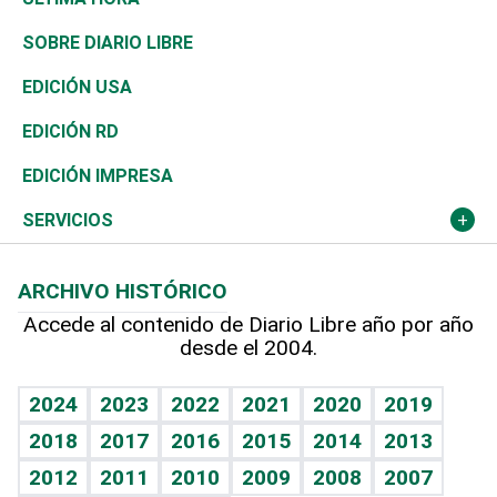
José Boquete
Asia
Consumo
Belleza
Golf
De buena tinta
Clima
Mundo
SOBRE DIARIO LIBRE
Reportajes
África
Vivienda
Buena Vida
Ciclismo
En Directo
Tecnología
Economía
EDICIÓN USA
Ocenanía
Telecom.
Sociales
Tenis
El Espía
Historia
Revista
EDICIÓN RD
Caribe
Global y variable
Novedades
Olimpismo
Noticiero Poteleche
Martes de tecnología
Deportes
EDICIÓN IMPRESA
Resto del mundo
Economía personal
Podcast Arte Libre
Más deportes
Columnistas
Cambio climático
Opinión
SERVICIOS
Macroeconomía
Mi mascota
Resultados deportivos
Lecturas
Planeta
Efemérides
ARCHIVO HISTÓRICO
Hablando con el pediatra
Línea de hit
Más firmas
Hecho en casa
Cumpleaños
Accede al contenido de Diario Libre año por año
desde el 2004.
Diario de nutrición
BRV
Mundo gamer
RSS
Vida y familia
TBT Deportivo
Guía del dinero
Horóscopos
2024
2023
2022
2021
2020
2019
Eñe
2018
2017
2016
2015
2014
2013
Crucigramas
2012
2011
2010
2009
2008
2007
Celebrando la vida