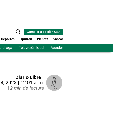
Cambiar a edición USA
Deportes
Opinión
Planeta
Videos
e droga
Televisión local
Accidente Los Ríos
Fuerza antipand
Diario Libre
14, 2023 | 12:01 a. m.
|
2 min de lectura