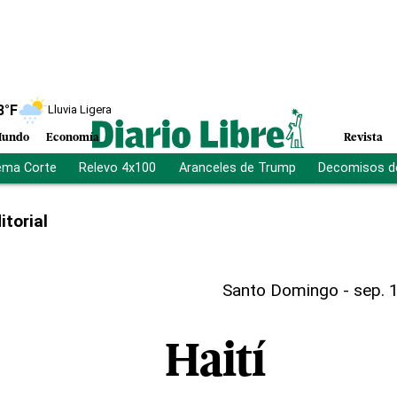
8
°F
Lluvia Ligera
undo
Economía
Revista
ema Corte
Relevo 4x100
Aranceles de Trump
Decomisos d
itorial
Santo Domingo
-
sep. 
Haití