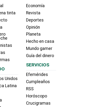
ial
Economía
na tinta
Revista
ecto
Deportes
ía
Opinión
ero
Planeta
eche
Hecho en casa
nistas
Mundo gamer
ras
Guía del dinero
irmas
SERVICIOS
DO
Efemérides
os Unidos
Cumpleaños
ca Latina
RSS
Horóscopo
a
Crucigramas