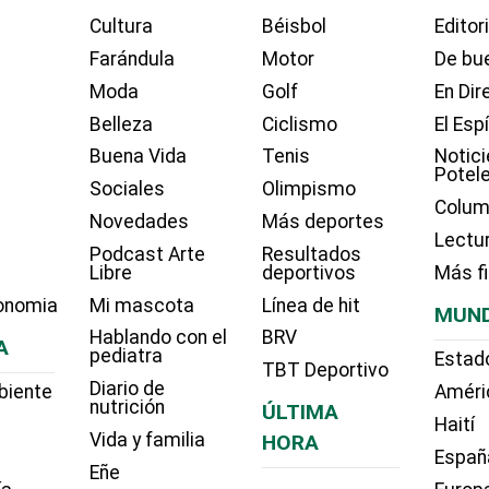
Cultura
Béisbol
Editor
Farándula
Motor
De bue
Moda
Golf
En Dir
Belleza
Ciclismo
El Esp
Buena Vida
Tenis
Notici
Potel
Sociales
Olimpismo
Colum
Novedades
Más deportes
Lectu
Podcast Arte
Resultados
Libre
deportivos
Más f
onomia
Mi mascota
Línea de hit
MUN
Hablando con el
BRV
A
pediatra
Estad
TBT Deportivo
Diario de
biente
Améri
nutrición
ÚLTIMA
Haití
Vida y familia
HORA
Españ
Eñe