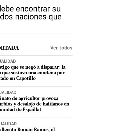
debe encontrar su
s dos naciones que
Ver todos
ORTADA
UALIDAD
stigo que se negó a disparar: la
a que sostuvo una condena por
tado en Capotillo
UALIDAD
inato de agricultor provoca
urbios y desalojo de haitianos en
nidad de Espaillat
UALIDAD
allecido Román Ramos, el