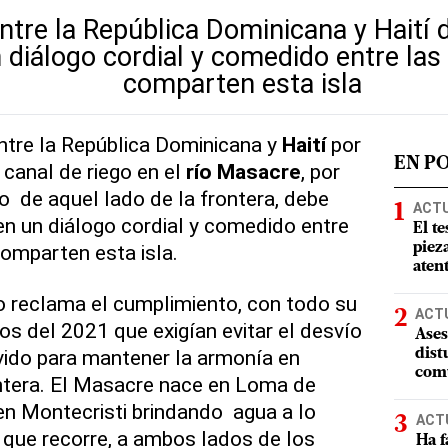
ntre la República Dominicana y Haití 
 diálogo cordial y comedido entre la
comparten esta isla
ntre la República Dominicana y
Haití
por
EN P
 canal de riego en el
río Masacre
, por
o de aquel lado de la frontera, debe
ACT
en un diálogo cordial y comedido entre
El te
omparten esta isla.
piez
aten
o reclama el cumplimiento, con todo su
ACT
os del 2021 que exigían evitar el desvío
Ases
vido para mantener la armonía en
dist
comu
ntera. El Masacre nace en Loma de
n Montecristi brindando agua a lo
ACT
 que recorre, a ambos lados de los
Ha f