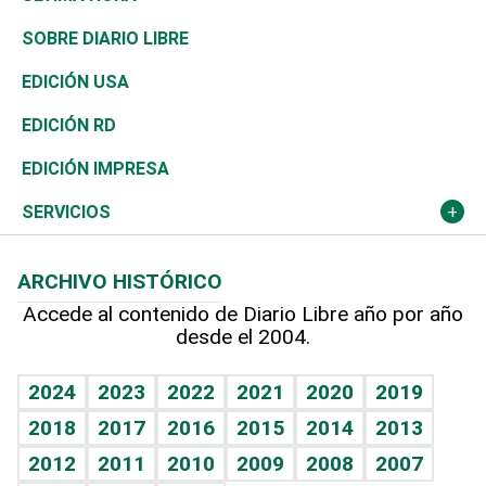
José Boquete
Asia
Consumo
Belleza
Golf
De buena tinta
Clima
Mundo
SOBRE DIARIO LIBRE
Reportajes
África
Vivienda
Buena Vida
Ciclismo
En Directo
Tecnología
Economía
EDICIÓN USA
Ocenanía
Telecom.
Sociales
Tenis
El Espía
Historia
Revista
EDICIÓN RD
Caribe
Global y variable
Novedades
Olimpismo
Noticiero Poteleche
Martes de tecnología
Deportes
EDICIÓN IMPRESA
Resto del mundo
Economía personal
Podcast Arte Libre
Más deportes
Columnistas
Cambio climático
Opinión
SERVICIOS
Macroeconomía
Mi mascota
Resultados deportivos
Lecturas
Planeta
Efemérides
ARCHIVO HISTÓRICO
Hablando con el pediatra
Línea de hit
Más firmas
Hecho en casa
Cumpleaños
Accede al contenido de Diario Libre año por año
desde el 2004.
Diario de nutrición
BRV
Mundo gamer
RSS
Vida y familia
TBT Deportivo
Guía del dinero
Horóscopos
2024
2023
2022
2021
2020
2019
Eñe
2018
2017
2016
2015
2014
2013
Crucigramas
2012
2011
2010
2009
2008
2007
Celebrando la vida