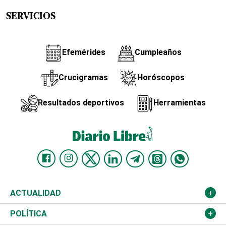
SERVICIOS
Efemérides
Cumpleaños
Crucigramas
Horóscopos
Resultados deportivos
Herramientas
ACTUALIDAD
Nacional
POLÍTICA