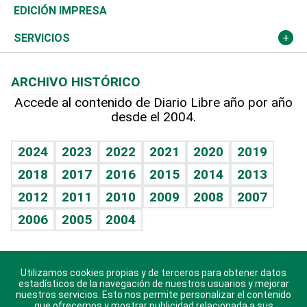
Caribe
Global y variable
Novedades
Olimpismo
Noticiero Poteleche
Martes de tecnología
Deportes
EDICIÓN IMPRESA
Resto del mundo
Economía personal
Podcast Arte Libre
Más deportes
Columnistas
Cambio climático
Opinión
SERVICIOS
Macroeconomía
Mi mascota
Resultados deportivos
Lecturas
Planeta
Efemérides
ARCHIVO HISTÓRICO
Hablando con el pediatra
Línea de hit
Más firmas
Hecho en casa
Cumpleaños
Accede al contenido de Diario Libre año por año
desde el 2004.
Diario de nutrición
BRV
Mundo gamer
RSS
Vida y familia
TBT Deportivo
Guía del dinero
Horóscopos
2024
2023
2022
2021
2020
2019
Eñe
2018
2017
2016
2015
2014
2013
Crucigramas
2012
2011
2010
2009
2008
2007
Celebrando la vida
2006
2005
2004
Sin complejos
En pocas palabras
Utilizamos cookies propias y de terceros para obtener datos
Descarga nuestras aplicaciones para Android, iOS y
Escuchando al corazón
estadísticos de la navegación de nuestros usuarios y mejorar
sistema Huawei.
nuestros servicios. Esto nos permite personalizar el contenido
que ofrecemos y mostrar publicidad relacionada a sus