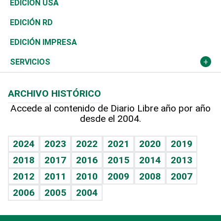
Vivienda
Buena Vida
Ciclismo
En Directo
Tecnología
Economía
EDICIÓN USA
Ocenanía
Telecom.
Sociales
Tenis
El Espía
Historia
Revista
EDICIÓN RD
Caribe
Global y variable
Novedades
Olimpismo
Noticiero Poteleche
Martes de tecnología
Deportes
EDICIÓN IMPRESA
Resto del mundo
Economía personal
Podcast Arte Libre
Más deportes
Columnistas
Cambio climático
Opinión
SERVICIOS
Macroeconomía
Mi mascota
Resultados deportivos
Lecturas
Planeta
Efemérides
ARCHIVO HISTÓRICO
Hablando con el pediatra
Línea de hit
Más firmas
Hecho en casa
Cumpleaños
Accede al contenido de Diario Libre año por año
desde el 2004.
Diario de nutrición
BRV
Mundo gamer
RSS
Vida y familia
TBT Deportivo
Guía del dinero
Horóscopos
2024
2023
2022
2021
2020
2019
Eñe
2018
2017
2016
2015
2014
2013
Crucigramas
2012
2011
2010
2009
2008
2007
Celebrando la vida
2006
2005
2004
Sin complejos
En pocas palabras