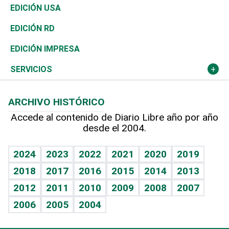
Reportajes
África
Vivienda
Buena Vida
Ciclismo
En Directo
Tecnología
Economía
EDICIÓN USA
Ocenanía
Telecom.
Sociales
Tenis
Frente al Statu Quo
Historia
Revista
EDICIÓN RD
Caribe
Global y variable
Novedades
Olimpismo
El Espía
Martes de tecnología
Deportes
EDICIÓN IMPRESA
Resto del mundo
Economía personal
Podcast Arte Libre
Más deportes
Noticiero Poteleche
Cambio climático
Opinión
SERVICIOS
Macroeconomía
Mi mascota
Resultados deportivos
Columnistas
Planeta
Efemérides
ARCHIVO HISTÓRICO
Hablando con el pediatra
Línea de hit
Lecturas
Hecho en casa
Cumpleaños
Accede al contenido de Diario Libre año por año
desde el 2004.
Diario de nutrición
BRV
Más firmas
Mundo gamer
RSS
Vida y familia
TBT Deportivo
Guía del dinero
Horóscopos
2024
2023
2022
2021
2020
2019
Eñe
2018
2017
2016
2015
2014
2013
Juegos
2012
2011
2010
2009
2008
2007
Celebrando la vida
2006
2005
2004
Sin complejos