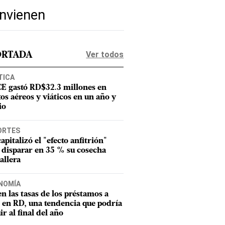
onvienen
Ver todos
ORTADA
TICA
CE gastó RD$32.3 millones en
tos aéreos y viáticos en un año y
io
ORTES
apitalizó el "efecto anfitrión"
 disparar en 35 % su cosecha
llera
NOMÍA
n las tasas de los préstamos a
o en RD, una tendencia que podría
ir al final del año