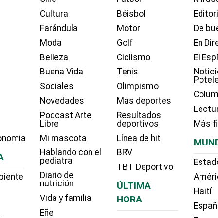
Cultura
Béisbol
Editor
Farándula
Motor
De bue
Moda
Golf
En Dir
Belleza
Ciclismo
El Esp
Buena Vida
Tenis
Notici
Potel
Sociales
Olimpismo
Colum
Novedades
Más deportes
Lectu
Podcast Arte
Resultados
Libre
deportivos
Más f
onomia
Mi mascota
Línea de hit
MUN
Hablando con el
BRV
A
pediatra
Estad
TBT Deportivo
Diario de
biente
Améri
nutrición
ÚLTIMA
Haití
Vida y familia
HORA
Españ
Eñe