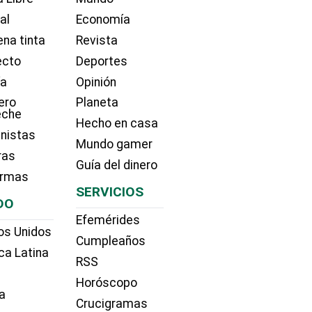
ial
Economía
na tinta
Revista
ecto
Deportes
ía
Opinión
ero
Planeta
eche
Hecho en casa
nistas
Mundo gamer
ras
Guía del dinero
irmas
SERVICIOS
DO
Efemérides
os Unidos
Cumpleaños
ca Latina
RSS
Horóscopo
a
Crucigramas