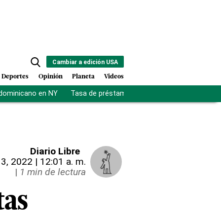
Cambiar a edición USA
Deportes
Opinión
Planeta
Videos
 dominicano en NY
Tasa de préstamos
Luis Abinader
Contr
Diario Libre
13, 2022 | 12:01 a. m.
|
1 min de lectura
tas