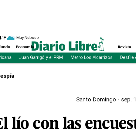
4
°F
Muy Nuboso
undo
Economía
Revista
ricana
Juan Garrigó y el PRM
Metro Los Alcarrizos
Desfile
 espía
Santo Domingo
-
sep. 
El lío con las encues