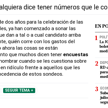
alquiera dice tener números que le c
e dos años para la celebración de las
EN P
les, ya han comenzado a sonar las
e dan a tal o a cual candidato arriba
POLÍ
e, quién corre con los gastos del
La J
 ahora las cosas se están
bole
med
punto que muchos dicen tener
encuestas
 nombrar cuando se les cuestiona sobre
DEP
n ridículo frente a aquellos que les
RD c
para
rocedencia de estos sondeos.
meda
ECO
SEGUIR TEMA +
Sube
juli
segu