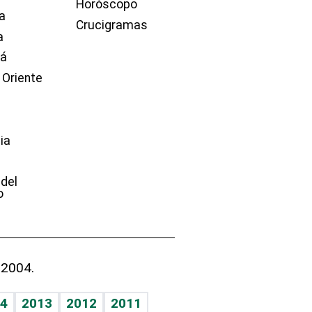
Horóscopo
a
Crucigramas
a
dá
 Oriente
ia
e
 del
o
 2004.
4
2013
2012
2011