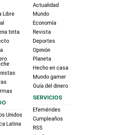
Actualidad
 Libre
Mundo
ial
Economía
na tinta
Revista
ecto
Deportes
ía
Opinión
ero
Planeta
eche
Hecho en casa
nistas
Mundo gamer
ras
Guía del dinero
irmas
SERVICIOS
DO
Efemérides
os Unidos
Cumpleaños
ca Latina
RSS