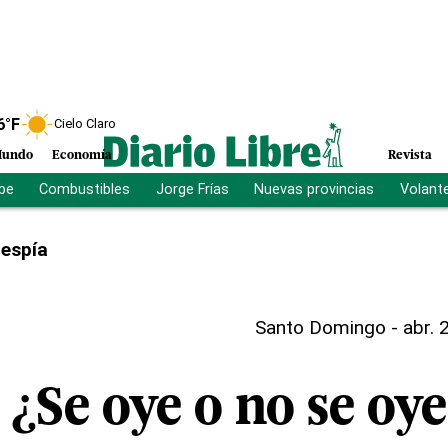
6
°F
Cielo Claro
undo
Economía
Revista
ibe
Combustibles
Jorge Frías
Nuevas provincias
Volant
 espía
Santo Domingo
-
abr. 
¿Se oye o no se oy