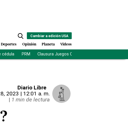
Cambiar a edición USA
Deportes
Opinión
Planeta
Videos
e cédula
PRM
Clausura Juegos Centroamericanos
De la Es
Diario Libre
28, 2023 | 12:01 a. m.
|
1 min de lectura
e?