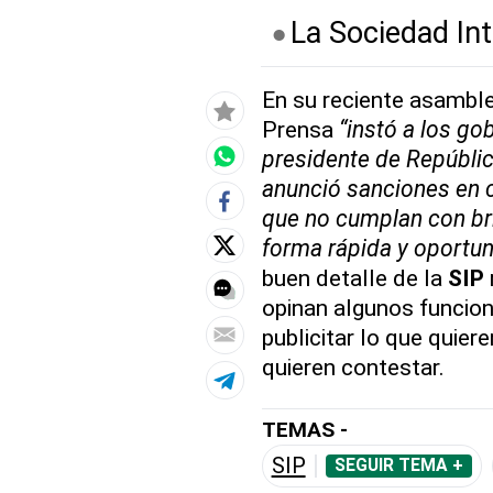
La Sociedad Int
En su reciente asamble
Prensa
“instó a los go
presidente de Repúbli
anunció sanciones en c
que no cumplan con bri
forma rápida y oportu
buen detalle de la
SIP
opinan algunos funcion
publicitar lo que quier
quieren contestar.
TEMAS -
SIP
SEGUIR TEMA +