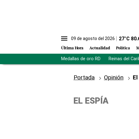
27
°C
80.
09 de agosto del 2026
Última Hora
Actualidad
Política
M
Medallas de oro RD
Reinas del Car
Portada
Opinión
El
EL ESPÍA