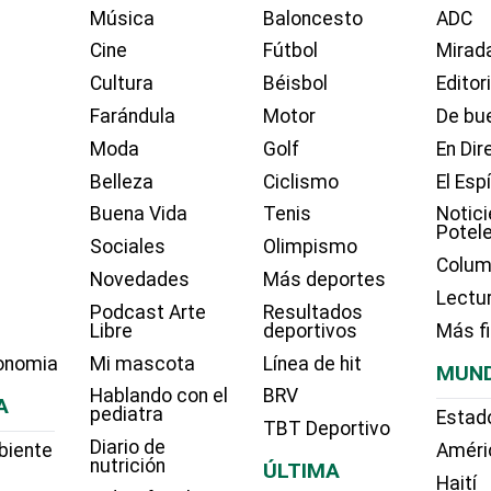
Música
Baloncesto
ADC
Cine
Fútbol
Mirada
Cultura
Béisbol
Editor
Farándula
Motor
De bue
Moda
Golf
En Dir
Belleza
Ciclismo
El Esp
Buena Vida
Tenis
Notici
Potel
Sociales
Olimpismo
Colum
Novedades
Más deportes
Lectu
Podcast Arte
Resultados
Libre
deportivos
Más f
onomia
Mi mascota
Línea de hit
MUN
Hablando con el
BRV
A
pediatra
Estad
TBT Deportivo
Diario de
biente
Améri
nutrición
ÚLTIMA
Haití