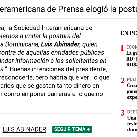
eramericana de Prensa elogió la post
a, la Sociedad Interamericana de
EN P
biernos a imitar la postura del
ca Dominicana,
Luis Abinader
, quien
ECO
ontra de aquellas entidades públicas
La g
ndar información a los solicitantes en
RD: 
RD$5
na.”
Buenas intenciones del presidente,
reconocerle, pero habría que ver lo que
POLÍ
arios que se gastan tanto dinero en
Crea
gene
en como en poner barreras a lo que no
expe
DEP
Una 
fest
LUIS ABINADER
SEGUIR TEMA +
dom