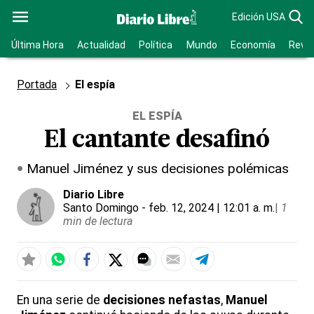
Edición USA
Última Hora
Actualidad
Política
Mundo
Economía
Revis
Portada
El espía
EL ESPÍA
El cantante desafinó
Manuel Jiménez y sus decisiones polémicas
Diario Libre
Santo Domingo
- feb. 12, 2024 | 12:01 a. m.
|
1
min de lectura
En una serie de
decisiones nefastas
,
Manuel