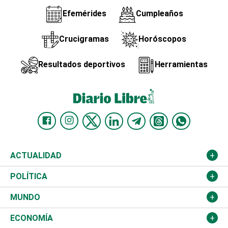
Efemérides
Cumpleaños
Crucigramas
Horóscopos
Resultados deportivos
Herramientas
ACTUALIDAD
Nacional
POLÍTICA
Ciudad
Partidos
MUNDO
Educación
JCE
Estados Unidos
ECONOMÍA