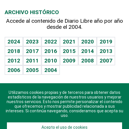
Macroeconomía
Mi mascota
Resultados deportivos
Lecturas
Planeta
Efemérides
ARCHIVO HISTÓRICO
Hablando con el pediatra
Línea de hit
Más firmas
Hecho en casa
Cumpleaños
Accede al contenido de Diario Libre año por año
desde el 2004.
Diario de nutrición
BRV
Mundo gamer
RSS
Vida y familia
TBT Deportivo
Guía del dinero
Horóscopos
2024
2023
2022
2021
2020
2019
Eñe
2018
2017
2016
2015
2014
2013
Crucigramas
2012
2011
2010
2009
2008
2007
Celebrando la vida
2006
2005
2004
Sin complejos
En pocas palabras
Utilizamos cookies propias y de terceros para obtener datos
Descarga nuestras aplicaciones para Android, iOS y
Escuchando al corazón
estadísticos de la navegación de nuestros usuarios y mejorar
sistema Huawei.
nuestros servicios. Esto nos permite personalizar el contenido
que ofrecemos y mostrar publicidad relacionada a sus
Economía Personal
intereses. Si continúa navegando, consideramos que acepta su
uso.
Consulta Libre
Acepto el uso de cookies