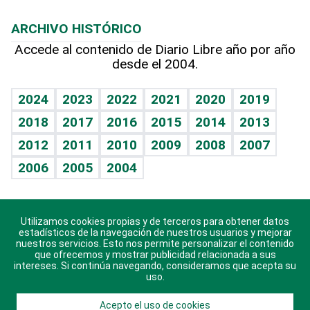
Macroeconomía
Mi mascota
Resultados deportivos
Lecturas
Planeta
Efemérides
ARCHIVO HISTÓRICO
Hablando con el pediatra
Línea de hit
Más firmas
Hecho en casa
Cumpleaños
Accede al contenido de Diario Libre año por año
desde el 2004.
Diario de nutrición
BRV
Mundo gamer
RSS
Vida y familia
TBT Deportivo
Guía del dinero
Horóscopos
2024
2023
2022
2021
2020
2019
Eñe
2018
2017
2016
2015
2014
2013
Crucigramas
2012
2011
2010
2009
2008
2007
Celebrando la vida
2006
2005
2004
Sin complejos
En pocas palabras
Utilizamos cookies propias y de terceros para obtener datos
Descarga nuestras aplicaciones para Android, iOS y
Escuchando al corazón
estadísticos de la navegación de nuestros usuarios y mejorar
sistema Huawei.
nuestros servicios. Esto nos permite personalizar el contenido
que ofrecemos y mostrar publicidad relacionada a sus
Economía Personal
intereses. Si continúa navegando, consideramos que acepta su
uso.
Consulta Libre
Acepto el uso de cookies