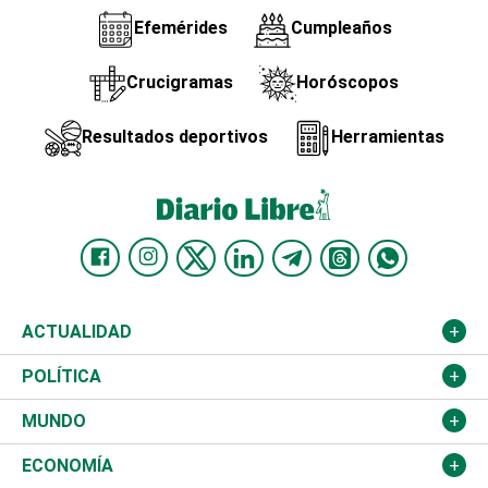
Efemérides
Cumpleaños
Crucigramas
Horóscopos
Resultados deportivos
Herramientas
ACTUALIDAD
Nacional
POLÍTICA
Ciudad
Partidos
MUNDO
Educación
JCE
Estados Unidos
ECONOMÍA