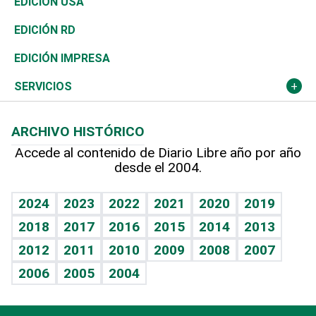
En Directo
Tecnología
Economía
EDICIÓN USA
Ocenanía
Telecom.
Sociales
Tenis
El Espía
Historia
Revista
EDICIÓN RD
Caribe
Global y variable
Novedades
Olimpismo
Noticiero Poteleche
Martes de tecnología
Deportes
EDICIÓN IMPRESA
Resto del mundo
Economía personal
Podcast Arte Libre
Más deportes
Columnistas
Cambio climático
Opinión
SERVICIOS
Macroeconomía
Mi mascota
Resultados deportivos
Lecturas
Planeta
Efemérides
ARCHIVO HISTÓRICO
Hablando con el pediatra
Línea de hit
Más firmas
Hecho en casa
Cumpleaños
Accede al contenido de Diario Libre año por año
desde el 2004.
Diario de nutrición
BRV
Mundo gamer
RSS
Vida y familia
TBT Deportivo
Guía del dinero
Horóscopos
2024
2023
2022
2021
2020
2019
Eñe
2018
2017
2016
2015
2014
2013
Crucigramas
2012
2011
2010
2009
2008
2007
Celebrando la vida
2006
2005
2004
Sin complejos
En pocas palabras