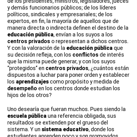
de los presidentes, ministros, legisladores, jueces
y demás funcionarios públicos; de los líderes
políticos, sindicales y empresariales; de los
expertos, en fin, la mayoría de aquellos que de
manera directa o indirecta definen el destino de la
educación pública
, envían a los suyos a los
centros privados
o representan a dichos centros.
Y con la valoración de la
educación pública
que
su decisión refleja, con los
conflictos
de interés
que la misma puede generar, y con los suyos
‘’protegidos’’ en
centros privados
, ¿cuántos están
dispuestos a luchar para poner orden y establecer
los
aprendizajes
como propósito y medida de
desempeño
en los centros donde estudian los
hijos de los otros?
Uno desearía que fueran muchos. Pues siendo la
escuela pública
una referencia obligada, sus
resultados se extienden por el grueso del
sistema. Y un
sistema educativo
, donde los
estudiantes aprenden poco y son promovidos,