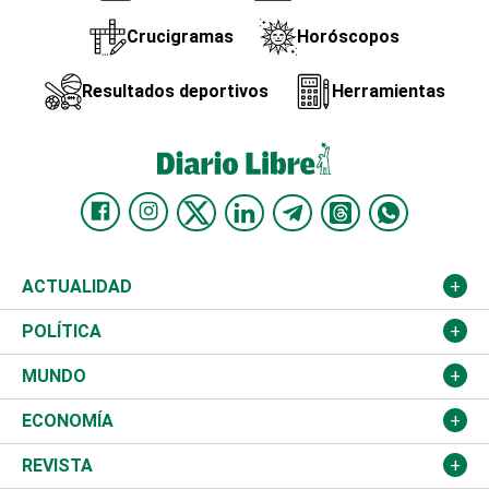
Crucigramas
Horóscopos
Resultados deportivos
Herramientas
ACTUALIDAD
Nacional
POLÍTICA
Ciudad
Partidos
MUNDO
Educación
JCE
Estados Unidos
ECONOMÍA
Salud
TSE
América Latina
Finanzas
REVISTA