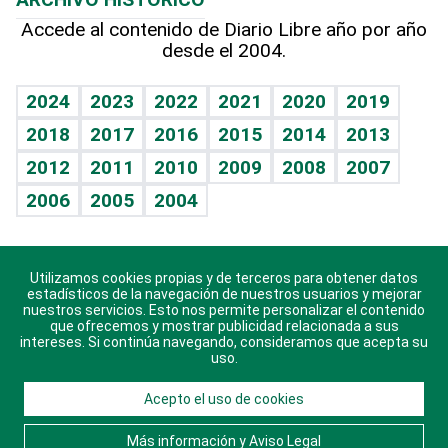
Hablando con el pediatra
Línea de hit
Más firmas
Hecho en casa
Cumpleaños
Accede al contenido de Diario Libre año por año
desde el 2004.
Diario de nutrición
BRV
Mundo gamer
RSS
Vida y familia
TBT Deportivo
Guía del dinero
Horóscopos
2024
2023
2022
2021
2020
2019
Eñe
2018
2017
2016
2015
2014
2013
Crucigramas
2012
2011
2010
2009
2008
2007
Celebrando la vida
2006
2005
2004
Sin complejos
En pocas palabras
Utilizamos cookies propias y de terceros para obtener datos
Descarga nuestras aplicaciones para Android, iOS y
Escuchando al corazón
estadísticos de la navegación de nuestros usuarios y mejorar
sistema Huawei.
nuestros servicios. Esto nos permite personalizar el contenido
que ofrecemos y mostrar publicidad relacionada a sus
Economía Personal
intereses. Si continúa navegando, consideramos que acepta su
uso.
Consulta Libre
Acepto el uso de cookies
© 2021 Diario Libre, todos los derechos reservados.
Consulta el
Aviso Legal
. Ponte en
Contacto
con
Más información y Aviso Legal