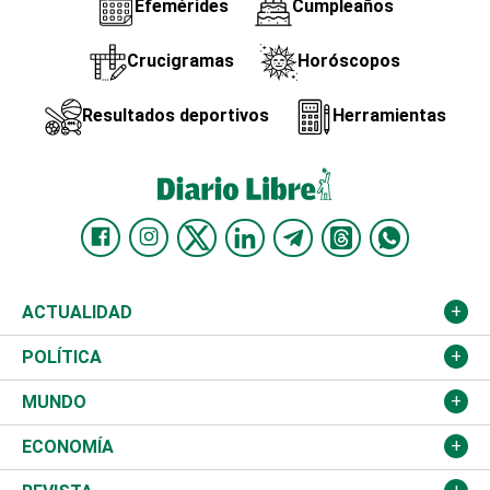
Efemérides
Cumpleaños
Crucigramas
Horóscopos
Resultados deportivos
Herramientas
ACTUALIDAD
Nacional
POLÍTICA
Ciudad
Partidos
MUNDO
Educación
JCE
Estados Unidos
ECONOMÍA
Salud
TSE