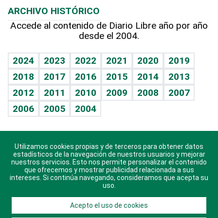
ARCHIVO HISTÓRICO
Hablando con el pediatra
Línea de hit
Más firmas
Hecho en casa
Cumpleaños
Accede al contenido de Diario Libre año por año
desde el 2004.
Diario de nutrición
BRV
Mundo gamer
RSS
Vida y familia
TBT Deportivo
Guía del dinero
Horóscopos
2024
2023
2022
2021
2020
2019
Eñe
2018
2017
2016
2015
2014
2013
Crucigramas
2012
2011
2010
2009
2008
2007
Celebrando la vida
2006
2005
2004
Sin complejos
En pocas palabras
Utilizamos cookies propias y de terceros para obtener datos
Descarga nuestras aplicaciones para Android, iOS y
Escuchando al corazón
estadísticos de la navegación de nuestros usuarios y mejorar
sistema Huawei.
nuestros servicios. Esto nos permite personalizar el contenido
que ofrecemos y mostrar publicidad relacionada a sus
Economía Personal
intereses. Si continúa navegando, consideramos que acepta su
uso.
Consulta Libre
Acepto el uso de cookies
© 2021 Diario Libre, todos los derechos reservados.