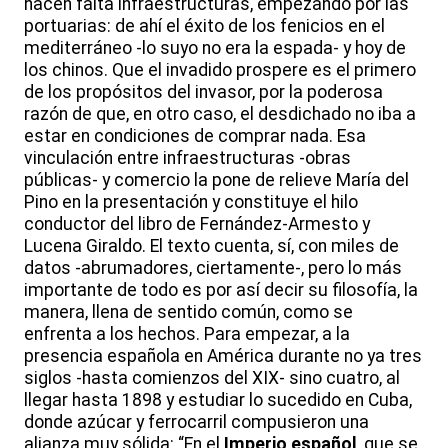
hacen falta infraestructuras, empezando por las
portuarias: de ahí el éxito de los fenicios en el
mediterráneo -lo suyo no era la espada- y hoy de
los chinos. Que el invadido prospere es el primero
de los propósitos del invasor, por la poderosa
razón de que, en otro caso, el desdichado no iba a
estar en condiciones de comprar nada. Esa
vinculación entre infraestructuras -obras
públicas- y comercio la pone de relieve María del
Pino en la presentación y constituye el hilo
conductor del libro de Fernández-Armesto y
Lucena Giraldo. El texto cuenta, sí, con miles de
datos -abrumadores, ciertamente-, pero lo más
importante de todo es por así decir su filosofía, la
manera, llena de sentido común, como se
enfrenta a los hechos. Para empezar, a la
presencia española en América durante no ya tres
siglos -hasta comienzos del XIX- sino cuatro, al
llegar hasta 1898 y estudiar lo sucedido en Cuba,
donde azúcar y ferrocarril compusieron una
alianza muy sólida: “En el
Imperio español
, que se