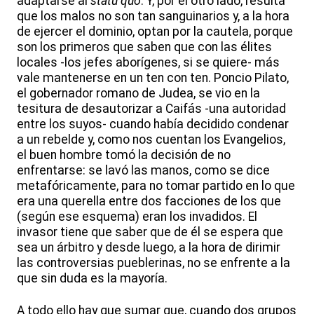
adaptarse al
statu quo
. Y, por el otro lado, resulta
que los malos no son tan sanguinarios y, a la hora
de ejercer el dominio, optan por la cautela, porque
son los primeros que saben que con las élites
locales -los jefes aborígenes, si se quiere- más
vale mantenerse en un ten con ten. Poncio Pilato,
el gobernador romano de Judea, se vio en la
tesitura de desautorizar a Caifás -una autoridad
entre los suyos- cuando había decidido condenar
a un rebelde y, como nos cuentan los Evangelios,
el buen hombre tomó la decisión de no
enfrentarse: se lavó las manos, como se dice
metafóricamente, para no tomar partido en lo que
era una querella entre dos facciones de los que
(según ese esquema) eran los invadidos. El
invasor tiene que saber que de él se espera que
sea un árbitro y desde luego, a la hora de dirimir
las controversias pueblerinas, no se enfrente a la
que sin duda es la mayoría.
A todo ello hay que sumar que, cuando dos grupos