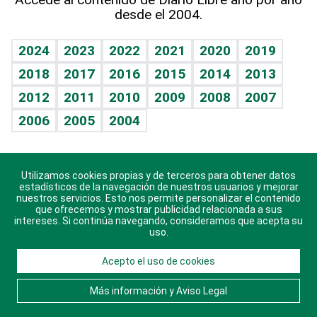
desde el 2004.
Diario de nutrición
BRV
Mundo gamer
RSS
Vida y familia
TBT Deportivo
Guía del dinero
Horóscopos
2024
2023
2022
2021
2020
2019
Eñe
2018
2017
2016
2015
2014
2013
Crucigramas
2012
2011
2010
2009
2008
2007
Celebrando la vida
2006
2005
2004
Sin complejos
En pocas palabras
Utilizamos cookies propias y de terceros para obtener datos
Descarga nuestras aplicaciones para Android, iOS y
Escuchando al corazón
estadísticos de la navegación de nuestros usuarios y mejorar
sistema Huawei.
nuestros servicios. Esto nos permite personalizar el contenido
que ofrecemos y mostrar publicidad relacionada a sus
Economía Personal
intereses. Si continúa navegando, consideramos que acepta su
uso.
Consulta Libre
Acepto el uso de cookies
© 2021 Diario Libre, todos los derechos reservados.
Consulta el
Aviso Legal
. Ponte en
Contacto
con
Más información y Aviso Legal
nosotros y conoce más sobre Diario Libre