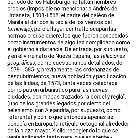
periodo de los Habsburgo no faltan nombres
propios (imposible no mencionar a Andrés de
Urdaneta, 1508-1568: el padre del galéon de
Manila al dar con la tecla de los vientos del
torneviaje
), pero el lugar central lo ocupan las
normas o, si se quiere, los que fueron concebidos
como instrumentos de algo tan complicado como
el gobierno a distancia. De entrada, por supuesto,
y en el virreinato de Nueva España, las
relaciones
geográficas
, como cuestionarios detallados, de
1579-1585- y, previamente, las ordenanzas de
descubrimientos, nueva población y pacificación
de las Indias, de 1573, tanta veces celebrada
como patrón urbanístico para las nuevas
ciudades, con mapas trazados “a cordel y regla”,
(uno de los grandes legados por cierto del
helenismo, con Alejandría, por supuesto, como
referente) y con lo que entonces apenas se
conocía en Europa, la retícula octogonal alrededor
de la plaza mayor. Y ello, recogiendo lo que se
venía aplicando tanto para lo ya existente -