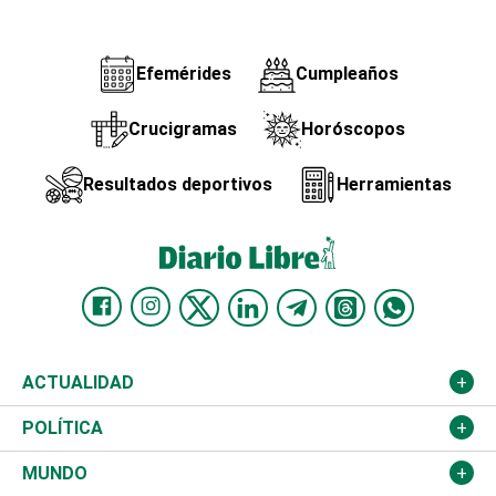
Efemérides
Cumpleaños
Crucigramas
Horóscopos
Resultados deportivos
Herramientas
ACTUALIDAD
Nacional
POLÍTICA
Ciudad
Partidos
MUNDO