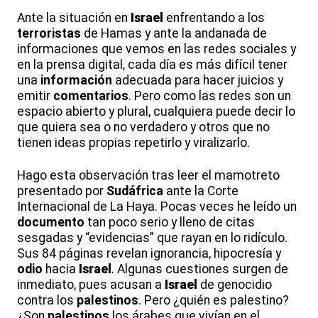
Ante la situación en
Israel
enfrentando a los
terroristas
de Hamas y ante la andanada de
informaciones que vemos en las redes sociales y
en la prensa digital, cada día es más difícil tener
una
información
adecuada para hacer juicios y
emitir
comentarios
. Pero como las redes son un
espacio abierto y plural, cualquiera puede decir lo
que quiera sea o no verdadero y otros que no
tienen ideas propias repetirlo y viralizarlo.
Hago esta observación tras leer el mamotreto
presentado por
Sudáfrica
ante la Corte
Internacional de La Haya. Pocas veces he leído un
documento
tan poco serio y lleno de citas
sesgadas y “evidencias” que rayan en lo ridículo.
Sus 84 páginas revelan ignorancia, hipocresía y
odio
hacia
Israel
. Algunas cuestiones surgen de
inmediato, pues acusan a
Israel
de genocidio
contra los
palestinos
. Pero ¿quién es palestino?
¿Son
palestinos
los árabes que vivían en el