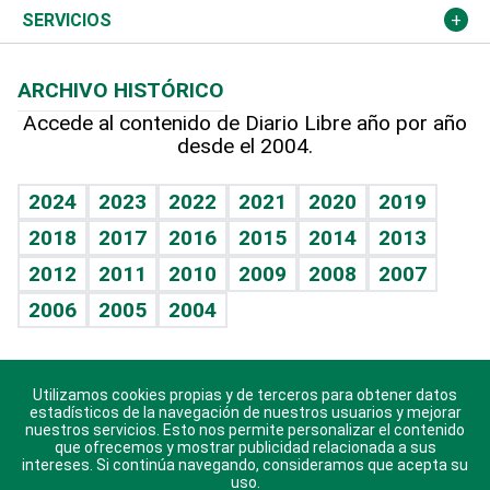
Resto del mundo
Economía personal
Podcast Arte Libre
Más deportes
Columnistas
Cambio climático
Opinión
SERVICIOS
Macroeconomía
Mi mascota
Resultados deportivos
Lecturas
Planeta
Efemérides
ARCHIVO HISTÓRICO
Hablando con el pediatra
Línea de hit
Más firmas
Hecho en casa
Cumpleaños
Accede al contenido de Diario Libre año por año
desde el 2004.
Diario de nutrición
BRV
Mundo gamer
RSS
Vida y familia
TBT Deportivo
Guía del dinero
Horóscopos
2024
2023
2022
2021
2020
2019
Eñe
2018
2017
2016
2015
2014
2013
Crucigramas
2012
2011
2010
2009
2008
2007
Celebrando la vida
2006
2005
2004
Sin complejos
En pocas palabras
Utilizamos cookies propias y de terceros para obtener datos
Descarga nuestras aplicaciones para Android, iOS y
Escuchando al corazón
estadísticos de la navegación de nuestros usuarios y mejorar
sistema Huawei.
nuestros servicios. Esto nos permite personalizar el contenido
que ofrecemos y mostrar publicidad relacionada a sus
Economía Personal
intereses. Si continúa navegando, consideramos que acepta su
uso.