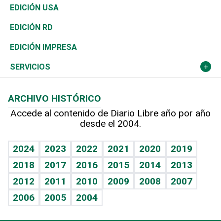
Reportajes
África
Vivienda
Buena Vida
Ciclismo
De buena tinta
Tecnología
Economía
EDICIÓN USA
Ocenanía
Telecom.
Sociales
Tenis
En Directo
Historia
Revista
EDICIÓN RD
Caribe
Global y variable
Novedades
Olimpismo
Frente al Statu Quo
Despertando al gigante
Deportes
EDICIÓN IMPRESA
Resto del mundo
Economía personal
Podcast Arte Libre
Más deportes
El Espía
Cambio climático
Opinión
SERVICIOS
Macroeconomía
Mi mascota
Resultados deportivos
Noticiero Poteleche
Planeta
Efemérides
ARCHIVO HISTÓRICO
Hablando con el pediatra
Línea de hit
Columnistas
Hecho en casa
Cumpleaños
Accede al contenido de Diario Libre año por año
desde el 2004.
Diario de nutrición
Libreta deportiva
Lecturas
Mundo gamer
RSS
Vida y familia
BRV
Más firmas
Guía del dinero
Horóscopos
2024
2023
2022
2021
2020
2019
Eñe
TBT Deportivo
2018
2017
2016
2015
2014
2013
Juegos
2012
2011
2010
2009
2008
2007
Celebrando la vida
2006
2005
2004
Sin complejos