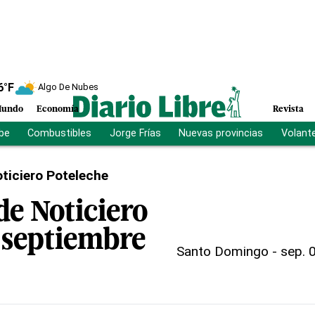
6
°F
Algo De Nubes
undo
Economía
Revista
ibe
Combustibles
Jorge Frías
Nuevas provincias
Volant
ticiero Poteleche
de Noticiero
 septiembre
Santo Domingo
-
sep. 