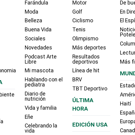
Farándula
Motor
De bue
Moda
Golf
En Dir
Belleza
Ciclismo
El Esp
Buena Vida
Tenis
Notici
Potel
Sociales
Olimpismo
Colum
Novedades
Más deportes
Lectu
Podcast Arte
Resultados
Libre
deportivos
Más f
onomia
Mi mascota
Línea de hit
MUN
Hablando con el
BRV
A
pediatra
Estad
TBT Deportivo
Diario de
biente
Améri
nutrición
ÚLTIMA
Haití
Vida y familia
HORA
Españ
Eñe
ía
Europ
EDICIÓN USA
Celebrando la
Cana
vida