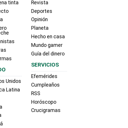
na tinta
Revista
ecto
Deportes
ía
Opinión
ero
Planeta
eche
Hecho en casa
nistas
Mundo gamer
ras
Guía del dinero
irmas
SERVICIOS
DO
Efemérides
os Unidos
Cumpleaños
ca Latina
RSS
Horóscopo
a
Crucigramas
a
dá