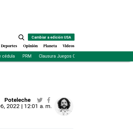
Cambiar a edición USA
Deportes
Opinión
Planeta
Videos
e cédula
PRM
Clausura Juegos Centroamericanos
De la Es
Poteleche
06, 2022 | 12:01 a. m.