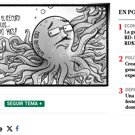
EN P
ECO
La g
RD: 
RD$5
POLÍ
Crea
gene
expe
DEP
Una 
fest
SEGUIR TEMA +
dom
e