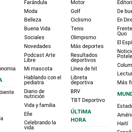
Farándula
Motor
Editor
Moda
Golf
De bue
Belleza
Ciclismo
En Dir
Buena Vida
Tenis
Frente
Quo
Sociales
Olimpismo
El Esp
Novedades
Más deportes
Notici
Podcast Arte
Resultados
Potel
Libre
deportivos
Colum
onomia
Mi mascota
Línea de hit
Lectu
Hablando con el
Libreta
A
pediatra
deportiva
Más f
Diario de
BRV
biente
MUN
nutrición
TBT Deportivo
Vida y familia
Estad
ÚLTIMA
Eñe
Améri
ía
HORA
Celebrando la
Haití
vida