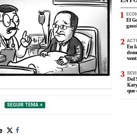
EN P
ECO
El G
gasol
ACT
En l
domi
vent
REV
Del 
Katy
que 
SEGUIR TEMA +
e