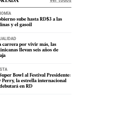
Ver todos
ORTADA
NOMÍA
obierno sube hasta RD$3 a las
inas y el gasoil
UALIDAD
a carrera por vivir más, las
nicanas llevan seis años de
aja
ISTA
Super Bowl al Festival Presidente:
 Perry, la estrella internacional
debutará en RD