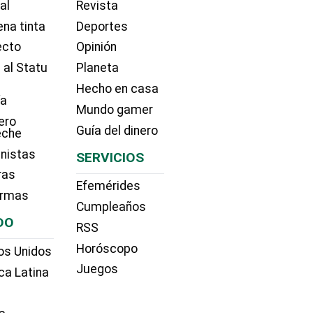
ial
Revista
na tinta
Deportes
ecto
Opinión
 al Statu
Planeta
Hecho en casa
ía
Mundo gamer
ero
Guía del dinero
eche
nistas
SERVICIOS
ras
Efemérides
irmas
Cumpleaños
DO
RSS
Horóscopo
os Unidos
Juegos
ca Latina