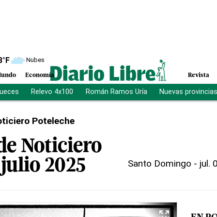
8
°F
Nubes
undo
Economía
Revista
jueces
Relevo 4x100
Román Ramos Uría
Nuevas provincia
ticiero Poteleche
de Noticiero
 julio 2025
Santo Domingo
-
jul.