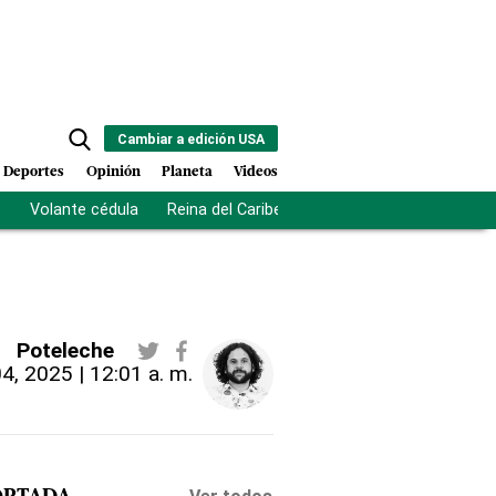
Cambiar a edición USA
Deportes
Opinión
Planeta
Videos
s
Volante cédula
Reina del Caribe
Clausura Juegos Centro
Poteleche
 04, 2025 | 12:01 a. m.