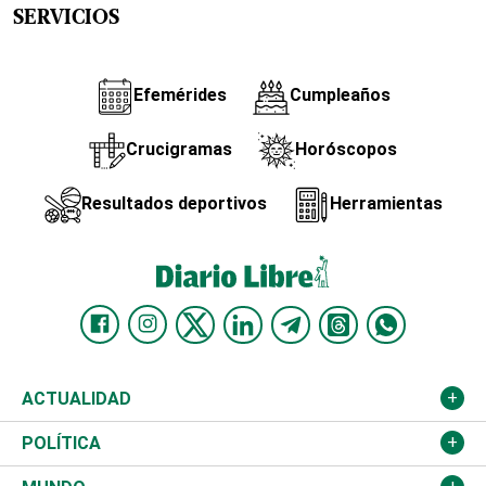
SERVICIOS
Efemérides
Cumpleaños
Crucigramas
Horóscopos
Resultados deportivos
Herramientas
ACTUALIDAD
Nacional
POLÍTICA