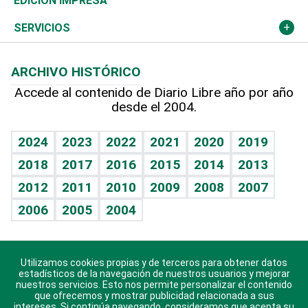
Deportes
EDICIÓN IMPRESA
Resto del mundo
Economía personal
Podcast Arte Libre
Más deportes
Columnistas
Cambio climático
Opinión
SERVICIOS
Macroeconomía
Mi mascota
Resultados deportivos
Lecturas
Planeta
Efemérides
ARCHIVO HISTÓRICO
Hablando con el pediatra
Línea de hit
Más firmas
Hecho en casa
Cumpleaños
Accede al contenido de Diario Libre año por año
desde el 2004.
Diario de nutrición
BRV
Mundo gamer
RSS
Vida y familia
TBT Deportivo
Guía del dinero
Horóscopos
2024
2023
2022
2021
2020
2019
Eñe
2018
2017
2016
2015
2014
2013
Crucigramas
2012
2011
2010
2009
2008
2007
Celebrando la vida
2006
2005
2004
Sin complejos
En pocas palabras
Utilizamos cookies propias y de terceros para obtener datos
Descarga nuestras aplicaciones para Android, iOS y
Escuchando al corazón
estadísticos de la navegación de nuestros usuarios y mejorar
sistema Huawei.
nuestros servicios. Esto nos permite personalizar el contenido
que ofrecemos y mostrar publicidad relacionada a sus
Economía Personal
intereses. Si continúa navegando, consideramos que acepta su