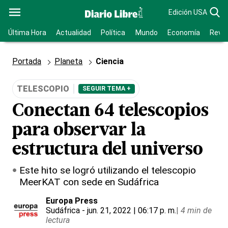
Edición USA
Última Hora
Actualidad
Política
Mundo
Economía
Revis
Portada
Planeta
Ciencia
TELESCOPIO
SEGUIR TEMA +
Conectan 64 telescopios
para observar la
estructura del universo
Este hito se logró utilizando el telescopio
MeerKAT con sede en Sudáfrica
Europa Press
Sudáfrica
- jun. 21, 2022 | 06:17 p. m.
|
4 min de
lectura