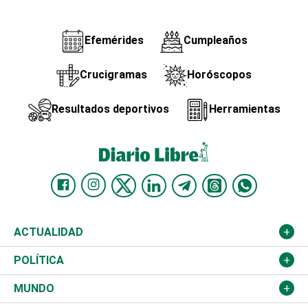
Efemérides
Cumpleaños
Crucigramas
Horóscopos
Resultados deportivos
Herramientas
ACTUALIDAD
Nacional
POLÍTICA
Ciudad
Partidos
MUNDO