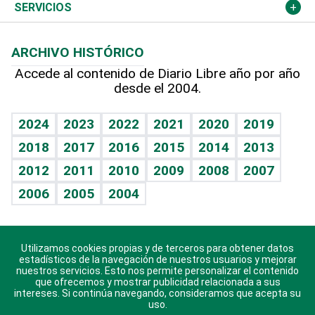
Resto del mundo
Economía personal
Podcast Arte Libre
Más deportes
Columnistas
Cambio climático
Opinión
SERVICIOS
Macroeconomía
Mi mascota
Resultados deportivos
Lecturas
Planeta
Efemérides
ARCHIVO HISTÓRICO
Hablando con el pediatra
Línea de hit
Más firmas
Hecho en casa
Cumpleaños
Accede al contenido de Diario Libre año por año
desde el 2004.
Diario de nutrición
BRV
Mundo gamer
RSS
Vida y familia
TBT Deportivo
Guía del dinero
Horóscopos
2024
2023
2022
2021
2020
2019
Eñe
2018
2017
2016
2015
2014
2013
Crucigramas
2012
2011
2010
2009
2008
2007
Celebrando la vida
2006
2005
2004
Sin complejos
En pocas palabras
Utilizamos cookies propias y de terceros para obtener datos
Descarga nuestras aplicaciones para Android, iOS y
Escuchando al corazón
estadísticos de la navegación de nuestros usuarios y mejorar
sistema Huawei.
nuestros servicios. Esto nos permite personalizar el contenido
que ofrecemos y mostrar publicidad relacionada a sus
Economía Personal
intereses. Si continúa navegando, consideramos que acepta su
uso.
Consulta Libre