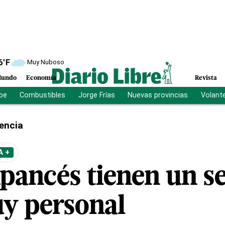
6
°F
Muy Nuboso
undo
Economía
Revista
ibe
Combustibles
Jorge Frías
Nuevas provincias
Volant
encia
A +
pancés tienen un se
y personal