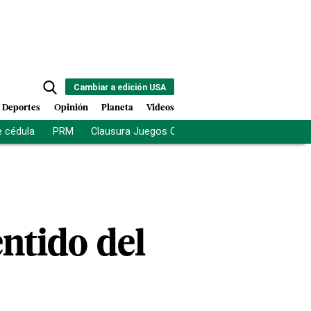
Cambiar a edición USA
Deportes
Opinión
Planeta
Videos
e cédula
PRM
Clausura Juegos Centroamericanos
De la Es
ntido del