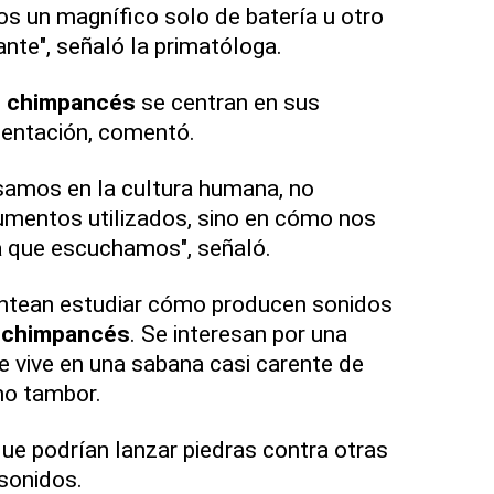
s un magnífico solo de batería u otro
nte", señaló la primatóloga.
s
chimpancés
se centran en sus
mentación, comentó.
amos en la cultura humana, no
umentos utilizados, sino en cómo nos
a
que escuchamos", señaló.
antean estudiar cómo producen sonidos
e
chimpancés
. Se interesan por una
e vive en una sabana casi carente de
mo tambor.
ue podrían lanzar piedras contra otras
 sonidos.