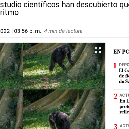
estudio científicos han descubierto q
 ritmo
2022 | 03:56 p. m.
|
4 min de lectura
EN P
DEP
El C
de f
de S
ACT
En L
prot
rell
ACT