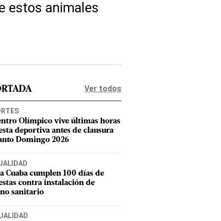
ue estos animales
Ver todos
ORTADA
ORTES
entro Olímpico vive últimas horas
iesta deportiva antes de clausura
anto Domingo 2026
UALIDAD
a Cuaba cumplen 100 días de
estas contra instalación de
eno sanitario
UALIDAD