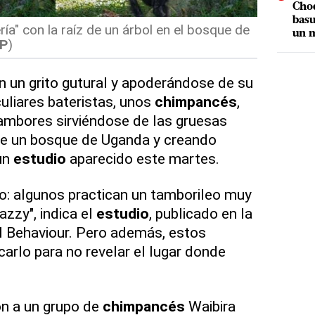
Choq
basu
ía" con la raíz de un árbol en el bosque de
un m
P
)
n un grito gutural y apoderándose de su
uliares bateristas, unos
chimpancés
,
ambores sirviéndose de las gruesas
 de un bosque de Uganda y creando
un
estudio
aparecido este martes.
lo: algunos practican un tamborileo muy
azzy", indica el
estudio
, publicado en la
al Behaviour. Pero además, estos
arlo para no revelar el lugar donde
on a un grupo de
chimpancés
Waibira