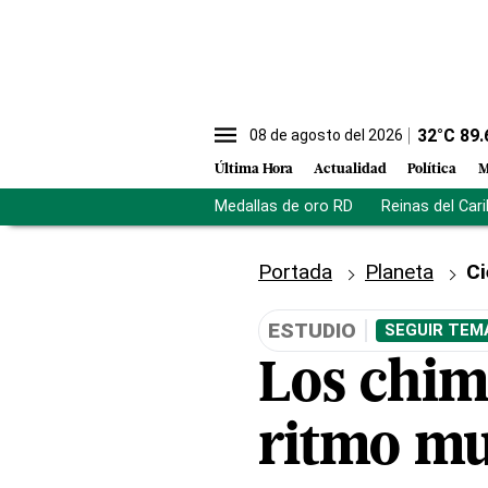
32
°C
89.
08 de agosto del 2026
Última Hora
Actualidad
Política
M
Medallas de oro RD
Reinas del Car
Portada
Planeta
Ci
ESTUDIO
SEGUIR TEM
Los chim
ritmo mu