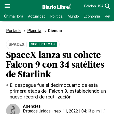
Edición USA
Última Hora
Actualidad
Política
Mundo
Economía
Revis
Portada
Planeta
Ciencia
SPACEX
SEGUIR TEMA +
SpaceX lanza su cohete
Falcon 9 con 34 satélites
de Starlink
El despegue fue el decimocuarto de esta
primera etapa del Falcon 9, estableciendo un
nuevo récord de reutilización
Agencias
Estados Unidos
- sep. 11, 2022 | 04:13 p. m.
|
1