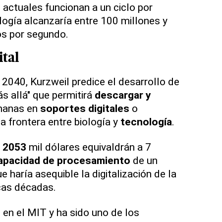
s
actuales funcionan a un ciclo por
ogía alcanzaría entre 100 millones y
os por segundo.
ital
 2040, Kurzweil predice el desarrollo de
s allá" que permitirá
descargar y
anas en
soportes digitales
o
a frontera entre biología y
tecnología
.
n
2053
mil dólares equivaldrán a 7
apacidad de procesamiento
de un
ue haría asequible la digitalización de la
cas décadas.
 en el MIT y ha sido uno de los