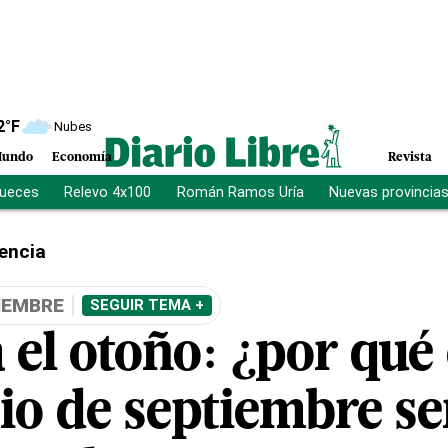
2
°F
Nubes
undo
Economía
Revista
jueces
Relevo 4x100
Román Ramos Uría
Nuevas provincia
encia
IEMBRE
SEGUIR TEMA +
 el otoño: ¿por qué 
o de septiembre ser