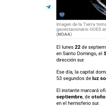
Imagen de la Tierra toma
geoestacionario GOES an
(
NOAA
)
El lunes
22
de septiemb
en Santo Domingo, el
S
dirección sur.
Ese día, la capital do
53 segundos de
luz so
El instante marcará of
septiembre
, de
otoño
en el hemisferio sur.