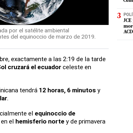
Cent
POLÍ
JCE 
mord
da por el satélite ambiental
ACD 
tes del equinoccio de marzo de 2019.
re, exactamente a las 2:19 de la tarde
ol cruzará el ecuador
celeste en
minicana tendrá
12 horas, 6 minutos
y
lar
.
icialmente el
equinoccio de
en el
hemisferio norte
y de primavera