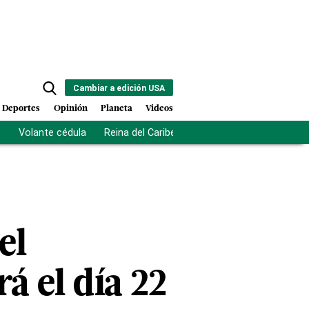
Cambiar a edición USA
Deportes
Opinión
Planeta
Videos
s
Volante cédula
Reina del Caribe
Clausura Juegos Centro
el
á el día 22