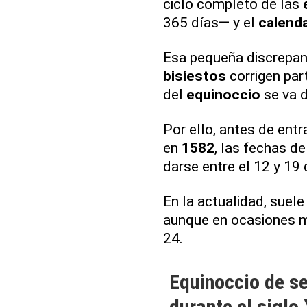
ciclo completo de las
365 días— y el
calenda
Esa pequeña discrepan
bisiestos
corrigen par
del
equinoccio
se va 
Por ello, antes de entr
en
1582
, las fechas de
darse entre el 12 y 19 
En la actualidad, suele 
aunque en ocasiones m
24.