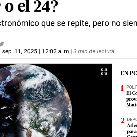
9 o el 24?
ronómico que se repite, pero no sie
-
sep. 11, 2025 | 12:02 a. m.
|
3 min de lectura
EN P
POLÍ
El C
prov
Matí
DEP
Atle
para