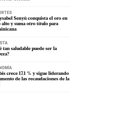
ORTES
sabel Senyú conquista el oro en
o alto y suma otro título para
inicana
ISTA
 tan saludable puede ser la
veza?
NOMÍA
tbis crece 17.1 % y sigue liderando
umento de las recaudaciones de la
I