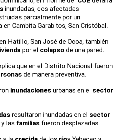
io dominicano, el informe del
COE
detalla
s
inundadas, dos afectadas
struidas parcialmente por un
a en Cambita Garabitos, San Cristóbal.
en Hatillo, San José de Ocoa, también
ivienda
por el
colapso
de una pared.
xplica que en el Distrito Nacional fueron
ersonas
de manera preventiva.
eron
inundaciones
urbanas en el
sector
nda
s
resultaron inundadas en el
sector
 y las
familias
fueron desplazadas.
 a la
crecida
de los
río
s Yabacao y