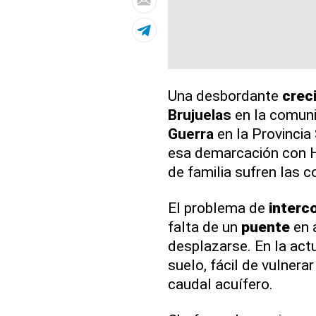
Una desbordante
crec
Brujuelas
en la comuni
Guerra
en la Provinci
esa demarcación con Ha
de familia sufren las 
El problema de
interc
falta de un
puente
en 
desplazarse. En la actu
suelo, fácil de vulnera
caudal acuífero.