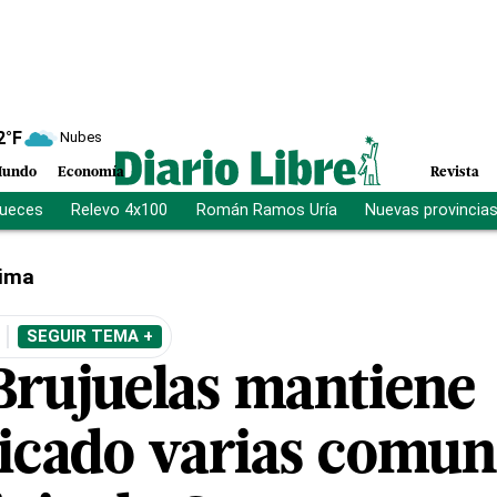
2
°F
Nubes
undo
Economía
Revista
jueces
Relevo 4x100
Román Ramos Uría
Nuevas provincia
lima
SEGUIR TEMA +
Brujuelas mantiene
cado varias comun