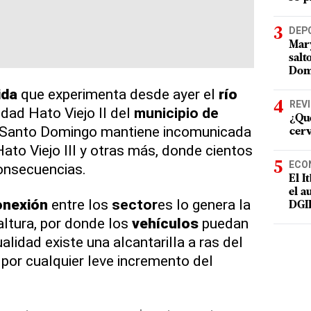
DEP
Mary
salt
Dom
ida
que experimenta desde ayer el
río
REV
dad Hato Viejo II del
municipio de
¿Qué
a Santo Domingo mantiene incomunicada
cer
to Viejo III y otras más, donde cientos
ECO
consecuencias.
El I
el a
onexión
entre los
sector
es lo genera la
DGI
altura, por donde los
vehículos
puedan
alidad existe una alcantarilla a ras del
r por cualquier leve incremento del