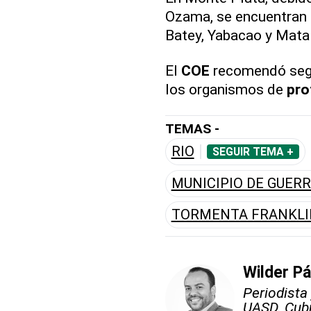
Ozama, se encuentran
Batey, Yabacao y Mata 
El
COE
recomendó segui
los organismos de
pro
TEMAS -
RIO
SEGUIR TEMA +
MUNICIPIO DE GUER
TORMENTA FRANKLI
Wilder P
Periodista
UASD. Cubr