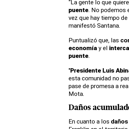
“La gente lo que quier
puente
. No podemos e
vez que hay tiempo de 
manifestó Santana.
Puntualizó que, las
co
economía
y el
interc
puente
.
"
Presidente Luis Abin
esta comunidad no pas
pase de promesa a real
Mota.
Daños acumulad
En cuanto a los
daños