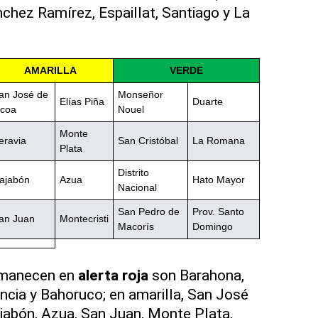
hez Ramírez, Espaillat, Santiago y La
AMARILLA
VERDE
an José de
Monseñor
Elías Piña
Duarte
coa
Nouel
Monte
eravia
San Cristóbal
La Romana
Plata
Distrito
ajabón
Azua
Hato Mayor
Nacional
San Pedro de
Prov. Santo
an Juan
Montecristi
Macorís
Domingo
rmanecen en
alerta roja
son Barahona,
cia y Bahoruco; en amarilla, San José
ajabón, Azua, San Juan, Monte Plata,