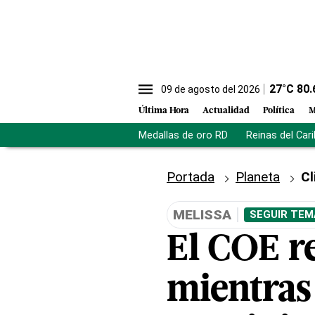
27
°C
80.
09 de agosto del 2026
Última Hora
Actualidad
Política
M
Medallas de oro RD
Reinas del Car
Portada
Planeta
C
MELISSA
SEGUIR TEM
El COE re
mientras 