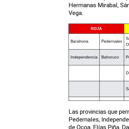
Hermanas Mirabal, Sánc
Vega.
ROJA
S
Barahona
Pedernales
O
Independencia
Bahoruco
P
D
S
Las provincias que pe
Pedernales, Independen
de Ocoa, Elías Piña, D