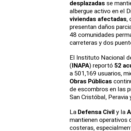
desplazadas
se mantie
albergue activo en el D
viviendas afectadas
,
presentan daños parcia
48 comunidades perma
carreteras y dos puent
El Instituto Nacional 
(
INAPA
) reportó
52 ac
a 501,169 usuarios, mi
Obras Públicas
contin
de escombros en las pr
San Cristóbal, Peravia
La
Defensa Civil
y la
A
mantienen operativos d
costeras, especialment