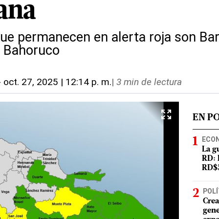
ana
que permanecen en alerta roja son Ba
y Bahoruco
-
oct. 27, 2025 | 12:14 p. m.
|
3 min de lectura
EN P
ECO
La g
RD: 
RD$5
POLÍ
Crea
gene