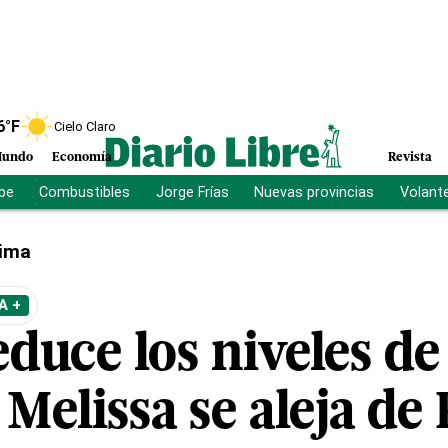
6
°F
Cielo Claro
undo
Economía
Revista
ibe
Combustibles
Jorge Frías
Nuevas provincias
Volant
lima
A +
duce los niveles de
Melissa se aleja de