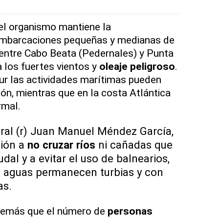
 el organismo mantiene la
embarcaciones pequeñas y medianas de
entre Cabo Beata (Pedernales) y Punta
a los fuertes vientos y
oleaje peligroso
.
 sur las actividades marítimas pueden
ión, mientras que en la costa Atlántica
rmal
.
ral (r) Juan Manuel Méndez García,
ción a
no cruzar ríos
ni cañadas que
al y a evitar el uso de balnearios,
 aguas permanecen turbias y con
as.
demás que el número de
personas