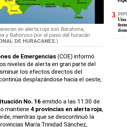
expe
DEP
Una 
fest
necen en alerta roja son Barahona,
dom
ia y Bahoruco por el paso del huracán
ONAL DE HURACANES.
)
ones de Emergencias
(COE) informó
os niveles de alerta en gran parte del
disminuir los efectos directos del
 continúa desplazándose hacia el oeste,
ituación No. 16
emitido a las 11:30 de
mo mantiene
4 provincias en alerta roja
,
verde, mientras que se descontinuó la
rovincias María Trinidad Sánchez,