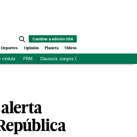
Cambiar a edición USA
Deportes
Opinión
Planeta
Videos
e cédula
PRM
Clausura Juegos Centroamericanos
De la Es
 alerta
 República