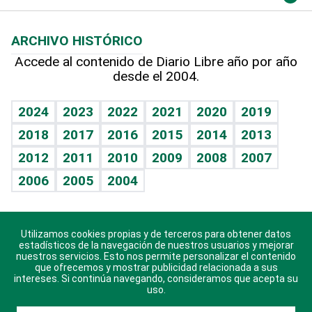
Macroeconomía
Mi mascota
Resultados deportivos
Lecturas
Planeta
Efemérides
ARCHIVO HISTÓRICO
Hablando con el pediatra
Línea de hit
Más firmas
Hecho en casa
Cumpleaños
Accede al contenido de Diario Libre año por año
desde el 2004.
Diario de nutrición
BRV
Mundo gamer
RSS
Vida y familia
TBT Deportivo
Guía del dinero
Horóscopos
2024
2023
2022
2021
2020
2019
Eñe
2018
2017
2016
2015
2014
2013
Crucigramas
2012
2011
2010
2009
2008
2007
Celebrando la vida
2006
2005
2004
Sin complejos
En pocas palabras
Utilizamos cookies propias y de terceros para obtener datos
Descarga nuestras aplicaciones para Android, iOS y
Escuchando al corazón
estadísticos de la navegación de nuestros usuarios y mejorar
sistema Huawei.
nuestros servicios. Esto nos permite personalizar el contenido
que ofrecemos y mostrar publicidad relacionada a sus
Economía Personal
intereses. Si continúa navegando, consideramos que acepta su
uso.
Consulta Libre