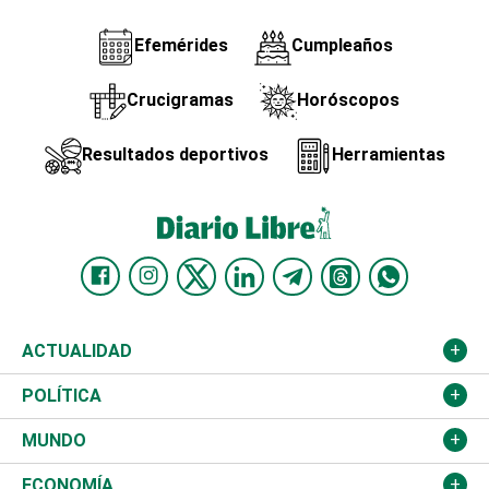
Efemérides
Cumpleaños
Crucigramas
Horóscopos
Resultados deportivos
Herramientas
ACTUALIDAD
Nacional
POLÍTICA
Ciudad
Partidos
MUNDO
Educación
JCE
Estados Unidos
ECONOMÍA