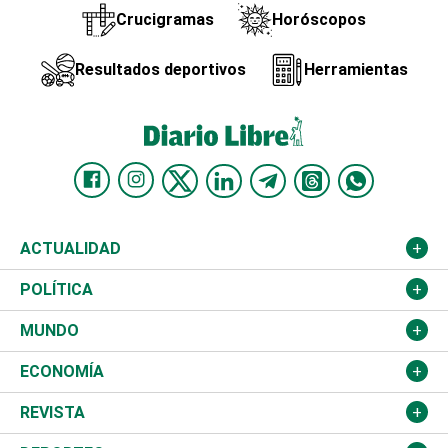
Crucigramas
Horóscopos
Resultados deportivos
Herramientas
ACTUALIDAD
Nacional
POLÍTICA
Ciudad
Partidos
MUNDO
Educación
JCE
Estados Unidos
ECONOMÍA
Salud
TSE
América Latina
Finanzas
REVISTA