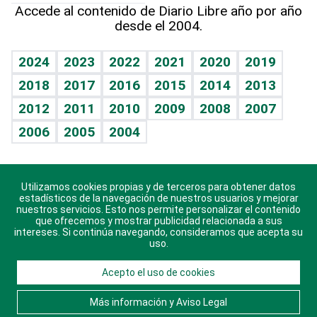
Hecho en casa
Cumpleaños
Accede al contenido de Diario Libre año por año
desde el 2004.
Diario de nutrición
BRV
Mundo gamer
RSS
Vida y familia
TBT Deportivo
Guía del dinero
Horóscopos
2024
2023
2022
2021
2020
2019
Eñe
2018
2017
2016
2015
2014
2013
Crucigramas
2012
2011
2010
2009
2008
2007
Celebrando la vida
2006
2005
2004
Sin complejos
En pocas palabras
Utilizamos cookies propias y de terceros para obtener datos
Descarga nuestras aplicaciones para Android, iOS y
Escuchando al corazón
estadísticos de la navegación de nuestros usuarios y mejorar
sistema Huawei.
nuestros servicios. Esto nos permite personalizar el contenido
que ofrecemos y mostrar publicidad relacionada a sus
Economía Personal
intereses. Si continúa navegando, consideramos que acepta su
uso.
Consulta Libre
Acepto el uso de cookies
© 2021 Diario Libre, todos los derechos reservados.
Consulta el
Aviso Legal
. Ponte en
Contacto
con
Más información y Aviso Legal
nosotros y conoce más sobre Diario Libre