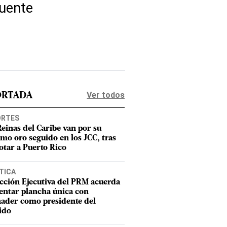
luente
Ver todos
ORTADA
ORTES
Reinas del Caribe van por su
imo oro seguido en los JCC, tras
otar a Puerto Rico
TICA
cción Ejecutiva del PRM acuerda
entar plancha única con
ader como presidente del
ido