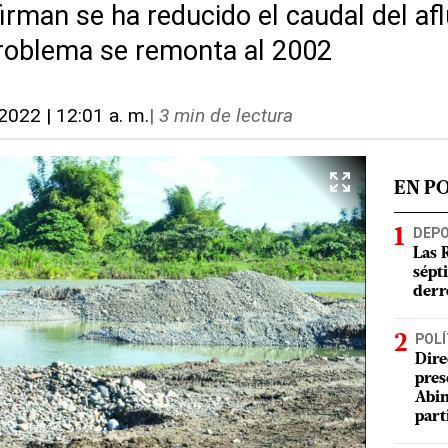
irman se ha reducido el caudal del af
problema se remonta al 2002
2022 | 12:01 a. m.
|
3 min de lectura
EN P
DEP
Las 
sépt
derr
POLÍ
Dire
pres
Abin
part