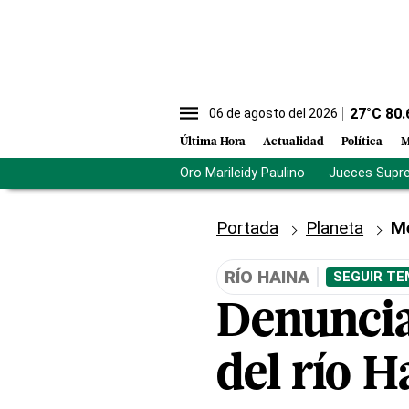
27
°C
80.
06 de agosto del 2026
Última Hora
Actualidad
Política
M
Oro Marileidy Paulino
Jueces Supr
Portada
Planeta
M
RÍO HAINA
SEGUIR TE
Denuncia
del río H