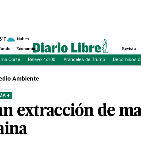
6
°F
Nubes
undo
Economía
Revista
ema Corte
Relevo 4x100
Aranceles de Trump
Decomisos d
edio Ambiente
MA +
n extracción de mat
aina