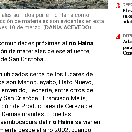
DEP
El r
les sufridos por el río Haina como
su o
cción de materiales son evidentes en esta
atle
ves 10 de marzo. (
DANIA ACEVEDO
)
DEP
 comunidades próximas al
río Haina
Atle
par
ión de materiales de ese afluente,
Cen
 de San Cristóbal.
 ubicados cerca de los lugares de
dos son Manoguayabo, Hato Nuevo,
envenido, Lechería, entre otros de
San Cristóbal. Francisco Mejía,
ación de Productores de Cereza del
to Damas manifestó que las
esembocadura del
río Haina
se vienen
mente desde el año 2002, cuando