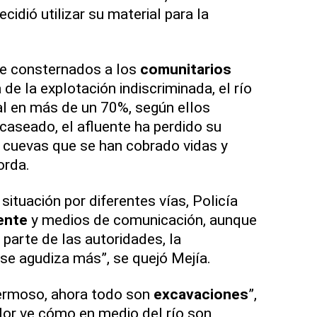
cidió utilizar su material para la
ne consternados a los
comunitarios
de la explotación indiscriminada, el río
al en más de un 70%, según ellos
scaseado, el afluente ha perdido su
 cuevas que se han cobrado vidas y
orda.
ituación por diferentes vías, Policía
ente
y medios de comunicación, aunque
parte de las autoridades, la
se agudiza más”, se quejó Mejía.
hermoso, ahora todo son
excavaciones
”,
lor ve cómo en medio del río son