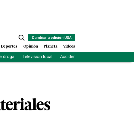
Cambiar a edición USA
Deportes
Opinión
Planeta
Videos
e droga
Televisión local
Accidente Los Ríos
Fuerza antipand
eriales