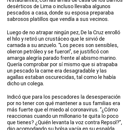
restaurantes, con las amas de casa de los barrios
desérticos de Lima o incluso llevaba algunos
pescados a casa, donde su esposa preparaba
sabrosos platillos que vendía a sus vecinos.
Luego de no atrapar ningún pez, De la Cruz enrolló
el hilo y retiró un crustáceo que le sirvió de
carnada a su anzuelo. “Los peces son sensibles,
olieron petróleo y se fueron”, se justificó con
amarga alegría parado frente al abismo marino.
Quería comprobar por sí mismo que si atrapaba
un pescado la carne era desagradable y las
agallas estaban oscurecidas, tal como le había
dicho un colega.
Indicó que para los pescadores la desesperación
por no tener con qué mantener a sus familias era
más fuerte que el miedo al coronavirus. “¿Cómo
reaccionas cuando un millonario te quita lo poco
que tienes? ¿Quién levanta la voz contra Repsol?”,
dijo acomodando su bolsa vacía en su espalda.