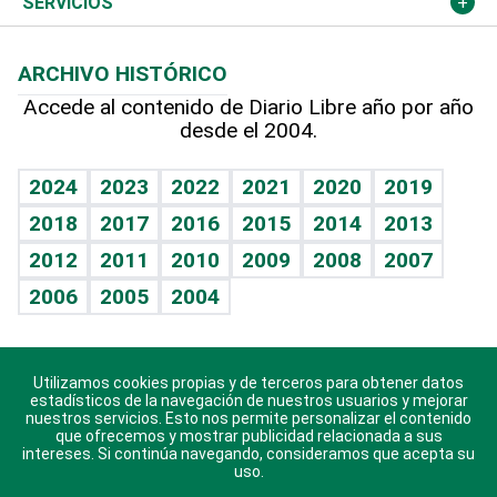
Columnistas
Cambio climático
Opinión
SERVICIOS
Macroeconomía
Mi mascota
Resultados deportivos
Lecturas
Planeta
Efemérides
ARCHIVO HISTÓRICO
Hablando con el pediatra
Línea de hit
Más firmas
Hecho en casa
Cumpleaños
Accede al contenido de Diario Libre año por año
desde el 2004.
Diario de nutrición
BRV
Mundo gamer
RSS
Vida y familia
TBT Deportivo
Guía del dinero
Horóscopos
2024
2023
2022
2021
2020
2019
Eñe
2018
2017
2016
2015
2014
2013
Crucigramas
2012
2011
2010
2009
2008
2007
Celebrando la vida
2006
2005
2004
Sin complejos
En pocas palabras
Utilizamos cookies propias y de terceros para obtener datos
Descarga nuestras aplicaciones para Android, iOS y
Escuchando al corazón
estadísticos de la navegación de nuestros usuarios y mejorar
sistema Huawei.
nuestros servicios. Esto nos permite personalizar el contenido
que ofrecemos y mostrar publicidad relacionada a sus
Economía Personal
intereses. Si continúa navegando, consideramos que acepta su
uso.
Consulta Libre