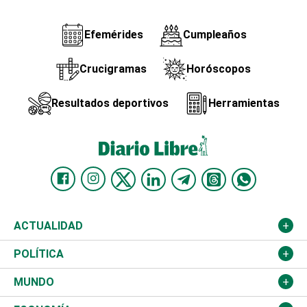
Efemérides
Cumpleaños
Crucigramas
Horóscopos
Resultados deportivos
Herramientas
ACTUALIDAD
Nacional
POLÍTICA
Ciudad
Partidos
MUNDO