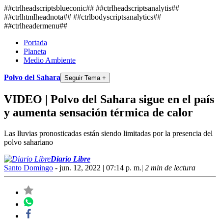
##ctrlheadscriptsblueconic## ##ctrlheadscriptsanalytis##
##ctrlhtmlheadnota##
##ctrlbodyscriptsanalytics##
##ctrlheadermenu##
Portada
Planeta
Medio Ambiente
Polvo del Sahara
Seguir Tema +
VIDEO | Polvo del Sahara sigue en el país
y aumenta sensación térmica de calor
Las lluvias pronosticadas están siendo limitadas por la presencia del
polvo sahariano
Diario Libre
Santo Domingo
- jun. 12, 2022 | 07:14 p. m.
|
2 min de lectura