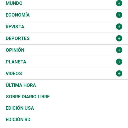
Ciudad
Partidos
MUNDO
Educación
JCE
Estados Unidos
ECONOMÍA
Salud
TSE
América Latina
Finanzas
REVISTA
Justicia
Congreso Nacional
Haití
Turismo
Música
DEPORTES
Política
Gobierno
España
Agro
Cine
Baloncesto
OPINIÓN
Sucesos
Europa
Empleo
Cultura
Fútbol
ADC
PLANETA
A Fondo
Canadá
Negocios
Farándula
Béisbol
Mirada Libre
Medioambiente
VIDEOS
Diálogo Libre
Medio Oriente
Energía
Moda
Motor
Editorial
Ciencia
Actualidad
ÚLTIMA HORA
José Boquete
Asia
Consumo
Belleza
Golf
De buena tinta
Clima
Mundo
SOBRE DIARIO LIBRE
Reportajes
África
Vivienda
Buena Vida
Ciclismo
En Directo
Tecnología
Economía
EDICIÓN USA
Ocenanía
Telecom.
Sociales
Tenis
El Espía
Historia
Revista
EDICIÓN RD