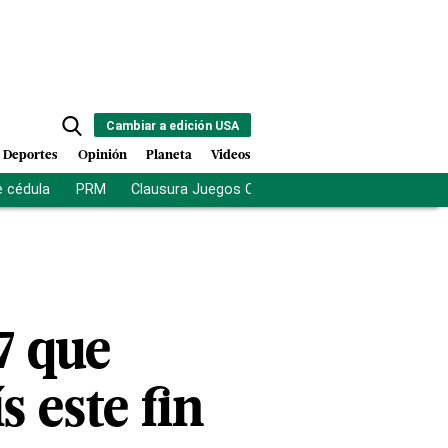
Cambiar a edición USA
Deportes
Opinión
Planeta
Videos
e cédula
PRM
Clausura Juegos Centroamericanos
De la Es
7 que
 este fin