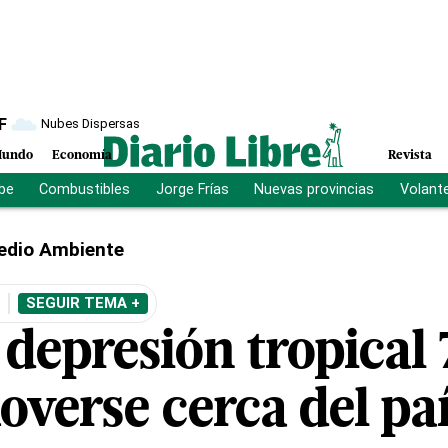
F
Nubes Dispersas
undo
Economía
Revista
ibe
Combustibles
Jorge Frías
Nuevas provincias
Volant
edio Ambiente
SEGUIR TEMA +
depresión tropical 
verse cerca del país