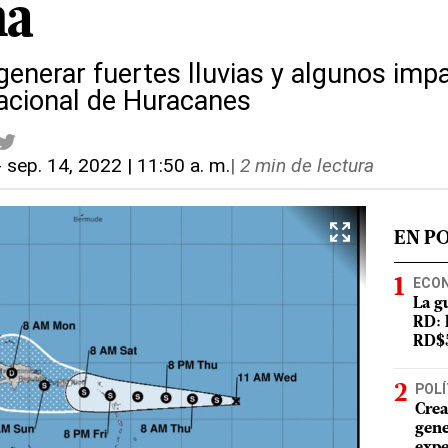
na
generar fuertes lluvias y algunos impa
acional de Huracanes
-
sep. 14, 2022 | 11:50 a. m.
|
2 min de lectura
EN P
ECO
La g
RD: 
RD$5
POLÍ
Crea
gene
expe