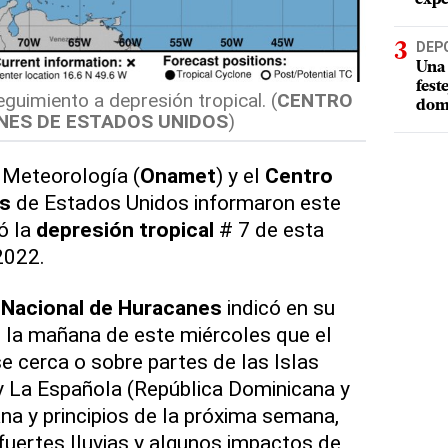
DEP
Una 
fest
guimiento a depresión tropical. (
CENTRO
dom
NES DE ESTADOS UNIDOS
)
 Meteorología (
Onamet
) y el
Centro
es
de Estados Unidos informaron este
ó la
depresión tropical
# 7 de esta
022.
 Nacional de Huracanes
indicó en su
e la mañana de este miércoles que el
 cerca o sobre partes de las Islas
y La Española (República Dominicana y
ana y principios de la próxima semana,
 fuertes lluvias y algunos impactos de