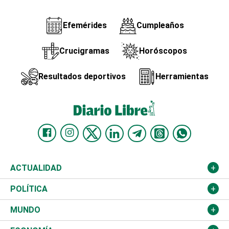
Efemérides
Cumpleaños
Crucigramas
Horóscopos
Resultados deportivos
Herramientas
ACTUALIDAD
Nacional
POLÍTICA
Ciudad
Partidos
MUNDO