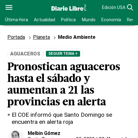
Edición USA
Última Hora
Actualidad
Política
Mundo
Economía
Revis
Portada
Planeta
Medio Ambiente
AGUACEROS
SEGUIR TEMA +
Pronostican aguaceros
hasta el sábado y
aumentan a 21 las
provincias en alerta
El COE informó que Santo Domingo se
encuentra en alerta roja
Melbin Gómez