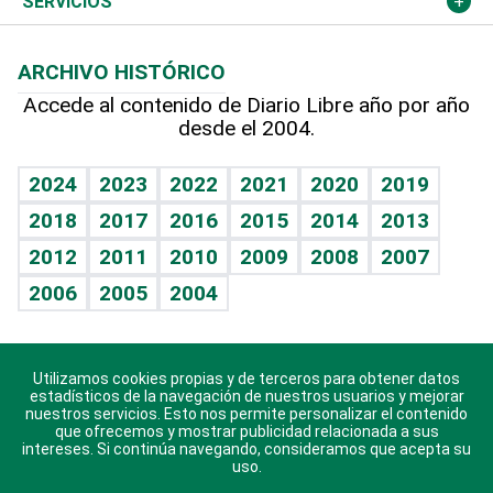
Cambio climático
Opinión
SERVICIOS
Macroeconomía
Mi mascota
Resultados deportivos
Lecturas
Planeta
Efemérides
ARCHIVO HISTÓRICO
Hablando con el pediatra
Línea de hit
Más firmas
Hecho en casa
Cumpleaños
Accede al contenido de Diario Libre año por año
desde el 2004.
Diario de nutrición
BRV
Mundo gamer
RSS
Vida y familia
TBT Deportivo
Guía del dinero
Horóscopos
2024
2023
2022
2021
2020
2019
Eñe
2018
2017
2016
2015
2014
2013
Crucigramas
2012
2011
2010
2009
2008
2007
Celebrando la vida
2006
2005
2004
Sin complejos
En pocas palabras
Utilizamos cookies propias y de terceros para obtener datos
Descarga nuestras aplicaciones para Android, iOS y
Escuchando al corazón
estadísticos de la navegación de nuestros usuarios y mejorar
sistema Huawei.
nuestros servicios. Esto nos permite personalizar el contenido
que ofrecemos y mostrar publicidad relacionada a sus
Economía Personal
intereses. Si continúa navegando, consideramos que acepta su
uso.
Consulta Libre