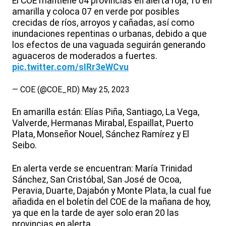
El COE mantiene 04 provincias en alerta roja, 10 en
amarilla y coloca 07 en verde por posibles
crecidas de ríos, arroyos y cañadas, así como
inundaciones repentinas o urbanas, debido a que
los efectos de una vaguada seguirán generando
aguaceros de moderados a fuertes.
pic.twitter.com/sIRr3eWCvu
— COE (@COE_RD)
May 25, 2023
En amarilla están: Elías Piña, Santiago, La Vega,
Valverde, Hermanas Mirabal, Espaillat, Puerto
Plata, Monseñor Nouel, Sánchez Ramírez y El
Seibo.
En alerta verde se encuentran: María Trinidad
Sánchez, San Cristóbal, San José de Ocoa,
Peravia, Duarte, Dajabón y Monte Plata, la cual fue
añadida en el boletín del COE de la mañana de hoy,
ya que en la tarde de ayer solo eran 20 las
provincias en alerta.